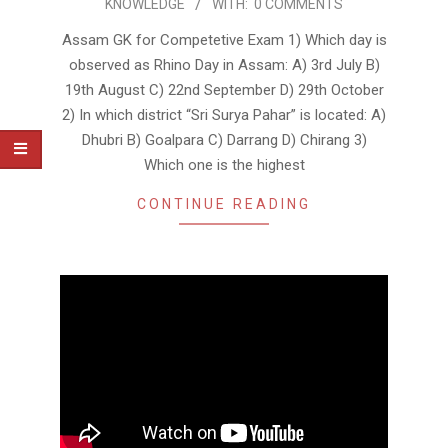
KNOWLEDGE
WITH:
0 COMMENTS
06-
10
Assam GK for Competetive Exam 1) Which day is
observed as Rhino Day in Assam: A) 3rd July B)
19th August C) 22nd September D) 29th October
2) In which district “Sri Surya Pahar” is located: A)
Dhubri B) Goalpara C) Darrang D) Chirang 3)
Which one is the highest
CONTINUE READING