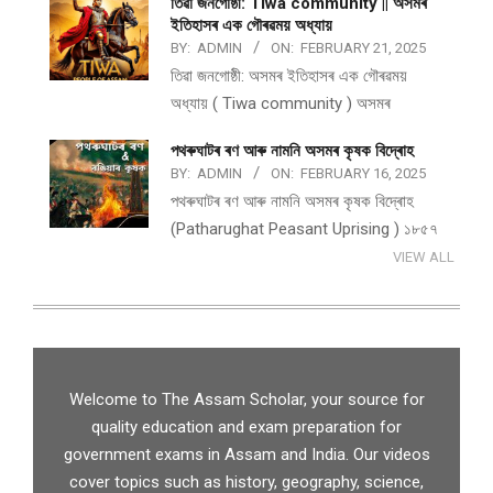
তিৱা জনগোষ্ঠী: Tiwa community || অসমৰ
ইতিহাসৰ এক গৌৰৱময় অধ্যায়
BY:
ADMIN
ON:
FEBRUARY 21, 2025
তিৱা জনগোষ্ঠী: অসমৰ ইতিহাসৰ এক গৌৰৱময়
অধ্যায় ( Tiwa community ) অসমৰ
পথ​ৰুঘাট​ৰ ৰণ আৰু নামনি অসম​ৰ কৃষক বিদ্ৰোহ​
BY:
ADMIN
ON:
FEBRUARY 16, 2025
পথ​ৰুঘাট​ৰ ৰণ আৰু নামনি অসম​ৰ কৃষক বিদ্ৰোহ​
(Patharughat Peasant Uprising ) ১৮৫৭
VIEW ALL
Welcome to The Assam Scholar, your source for
quality education and exam preparation for
government exams in Assam and India. Our videos
cover topics such as history, geography, science,