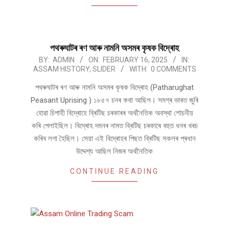
পথ​ৰুঘাট​ৰ ৰণ আৰু নামনি অসম​ৰ কৃষক বিদ্ৰোহ​
2025-
BY:
ADMIN
ON:
FEBRUARY 16, 2025
IN:
ASSAM HISTORY
,
SLIDER
WITH:
0 COMMENTS
02-
16
পথ​ৰুঘাট​ৰ ৰণ আৰু নামনি অসম​ৰ কৃষক বিদ্ৰোহ​ (Patharughat
Peasant Uprising ) ১৮৫৭ চনৰ কথা আছিল। সমগ্ৰ ভাৰত জুৰি
হোৱা চিপাহী বিদ্ৰোহে ব্ৰিটিছ চৰকাৰৰ অৰ্থনৈতিক অবস্থা শোচনীয়
কৰি পেলাইছিল। বিদ্ৰোহ দমনৰ নামত ব্ৰিটিছ চৰকাৰে বহুত ধনৰ খৰচ
কৰিব লগা হৈছিল। সেয়া এই বিদ্ৰোহৰ পিছত ব্ৰিটিছ সকলৰ প্ৰধান
উদ্দেশ্য আছিল নিজৰ অৰ্থনৈতিক
CONTINUE READING