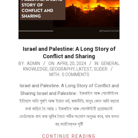
Israel and Palestine: A Long Story of
Conflict and Sharing
2024-
BY:
ADMIN
ON:
APRIL 20, 2024
IN:
GENERAL
KNOWLEDGE
,
GEOGRAPHY
,
LATEST
,
SLIDER
04-
WITH:
0 COMMENTS
20
Israel and Palestine: A Long Story of Conflict and
Sharing Israel and Palestine : ইজৰাইল আৰু পেলেষ্টাইনৰ
ইতিহাস অতি পুৰণি আৰু ইয়াত ধৰ্ম, ৰাজনীতি, মানুহ কোন আদি বহুতো
কথা জড়িত হৈ আছে। ইজৰাইল আৰু পেলেষ্টাইনী দুয়োজনেই
তেওঁলোকে বাস কৰা ভূমিৰ সৈতে গভীৰ সংযোগ অনুভৱ কৰে, যাৰ ফলত
বহু মতানৈক্যৰ সৃষ্টি
CONTINUE READING