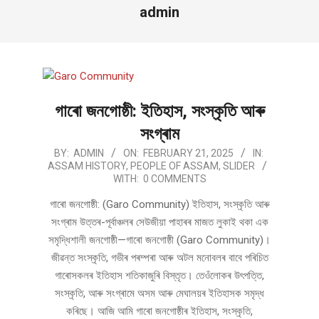
admin
গাৰো জনগোষ্ঠী: ইতিহাস, সংস্কৃতি আৰু
সংগ্ৰাম
2025-
BY:
ADMIN
ON:
FEBRUARY 21, 2025
IN:
ASSAM HISTORY
,
PEOPLE OF ASSAM
,
SLIDER
02-
WITH:
0 COMMENTS
21
গাৰো জনগোষ্ঠী: (Garo Community) ইতিহাস, সংস্কৃতি আৰু
সংগ্ৰাম উত্তৰ-পূৰ্বাঞ্চলৰ সেউজীয়া পাহাৰৰ মাজত লুকাই থকা এক
সমৃদ্ধিশালী জনগোষ্ঠী—গাৰো জনগোষ্ঠী (Garo Community)।
জীৱন্ত সংস্কৃতি, গভীৰ পৰম্পৰা আৰু অটল মনোবলৰ বাবে পৰিচিত
গাৰোসকলৰ ইতিহাস শতিকাজুৰি বিস্তৃত। তেওঁলোকৰ উৎপত্তি,
সংস্কৃতি, আৰু সংগ্ৰামে অসম আৰু মেঘালয়ৰ ইতিহাসক সমৃদ্ধ
কৰিছে। আজি আমি গাৰো জনগোষ্ঠীৰ ইতিহাস, সংস্কৃতি,