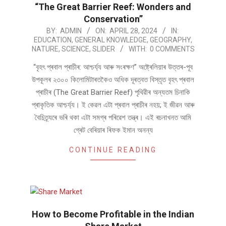
“The Great Barrier Reef: Wonders and
Conservation”
2024-
BY:
ADMIN
ON:
APRIL 28, 2024
IN:
EDUCATION
,
GENERAL KNOWLEDGE
,
GEOGRAPHY
,
04-
NATURE
,
SCIENCE
,
SLIDER
WITH:
0 COMMENTS
28
“বৃহৎ প্ৰবাল প্ৰাচীৰ: আশ্চৰ্য্য আৰু সংৰক্ষণ” অষ্ট্ৰেলিয়াৰ উত্তৰ-পূব
উপকূলৰ ২৩০০ কিলোমিটাৰতকৈও অধিক দূৰত্বত বিস্তৃত বৃহৎ প্ৰবাল
প্ৰাচীৰ (The Great Barrier Reef) পৃথিৱীৰ অন্যতম চিনাকি
প্ৰাকৃতিক আশ্চৰ্য্য। ই কেৱল এটা প্ৰবাল প্ৰাচীৰ নহয়; ই জীৱন আৰু
বৈচিত্ৰ্যৰে ভৰি থকা এটা সমগ্ৰ পৰিৱেশ তন্ত্ৰ। এই ৰচনাখনত আমি
গ্ৰেট বেৰিয়াৰ ৰিফক ইমান অনন্য
CONTINUE READING
How to Become Profitable in the Indian