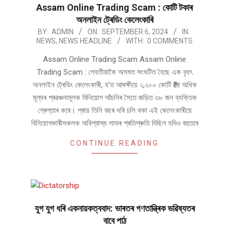
Assam Online Trading Scam : কোটি টকাৰ
অনলাইন ট্ৰেডিং কেলেংকাৰি
2024-
BY:
ADMIN
ON:
SEPTEMBER 6, 2024
IN:
NEWS
,
NEWS HEADLINE
WITH:
0 COMMENTS
09-
06
Assam Online Trading Scam Assam Online
Trading Scam : শেহতীয়াকৈ অসমত সংঘটিত হৈছে এক বৃহৎ
অনলাইন ট্ৰেডিং কেলেংকাৰী, য’ত আৰক্ষীয়ে ২,২০০ কোটি ₹ৰো অধিক
মূল্যৰ প্ৰৱঞ্চনামূলক বিনিয়োগ আঁচনিৰ সৈতে জড়িত ৩৮ জন ব্যক্তিক
গ্ৰেপ্তাৰ কৰে। প্ৰায় তিনি বছৰ ধৰি চলি থকা এই কেলেংকাৰীয়ে
বিনিয়োগকাৰীসকলক অবিশ্বাস্য লাভৰ প্ৰতিশ্ৰুতি দিছিল যদিও বহুতৰে
CONTINUE READING
যুগ যুগ ধৰি একনায়কত্ববাদ: ভাৰতৰ গণতান্ত্ৰিক ভৱিষ্যতৰ
বাবে পাঠ