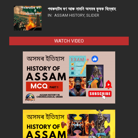
পথ​ৰুঘাট​ৰ ৰণ আৰু নামনি অসম​ৰ কৃষক বিদ্ৰোহ​
IN:
ASSAM HISTORY
,
SLIDER
WATCH VIDEO