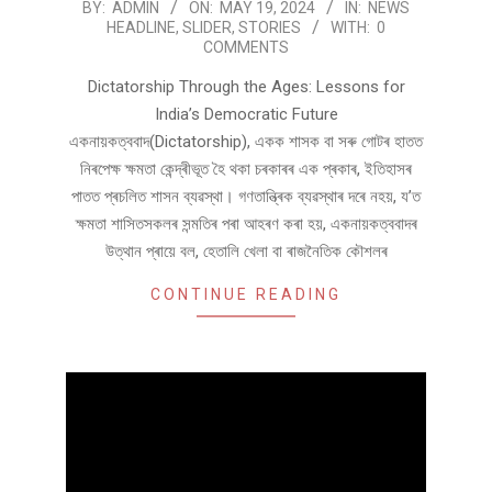
2024-
BY:
ADMIN
ON:
MAY 19, 2024
IN:
NEWS
HEADLINE
,
SLIDER
,
STORIES
WITH:
0
05-
COMMENTS
19
Dictatorship Through the Ages: Lessons for
India’s Democratic Future
একনায়কত্ববাদ(Dictatorship), একক শাসক বা সৰু গোটৰ হাতত
নিৰপেক্ষ ক্ষমতা কেন্দ্ৰীভূত হৈ থকা চৰকাৰৰ এক প্ৰকাৰ, ইতিহাসৰ
পাতত প্ৰচলিত শাসন ব্যৱস্থা। গণতান্ত্ৰিক ব্যৱস্থাৰ দৰে নহয়, য’ত
ক্ষমতা শাসিতসকলৰ সন্মতিৰ পৰা আহৰণ কৰা হয়, একনায়কত্ববাদৰ
উত্থান প্ৰায়ে বল, হেতালি খেলা বা ৰাজনৈতিক কৌশলৰ
CONTINUE READING