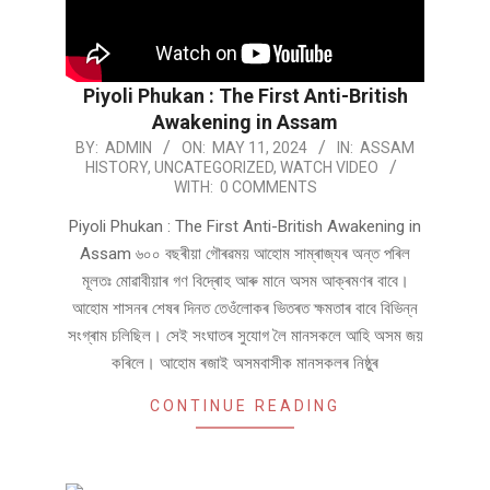
Piyoli Phukan : The First Anti-British
Awakening in Assam
2024-
BY:
ADMIN
ON:
MAY 11, 2024
IN:
ASSAM
HISTORY
,
UNCATEGORIZED
,
WATCH VIDEO
05-
WITH:
0 COMMENTS
11
Piyoli Phukan : The First Anti-British Awakening in
Assam ৬০০ বছৰীয়া গৌৰৱময় আহোম সাম্ৰাজ্যৰ অন্ত পৰিল
মূলতঃ মোৱাবীয়াৰ গণ বিদ্ৰোহ আৰু মানে অসম আক্ৰমণৰ বাবে।
আহোম শাসনৰ শেষৰ দিনত তেওঁলোকৰ ভিতৰত ক্ষমতাৰ বাবে বিভিন্ন
সংগ্ৰাম চলিছিল। সেই সংঘাতৰ সুযোগ লৈ মানসকলে আহি অসম জয়
কৰিলে। আহোম ৰজাই অসমবাসীক মানসকলৰ নিষ্ঠুৰ
CONTINUE READING