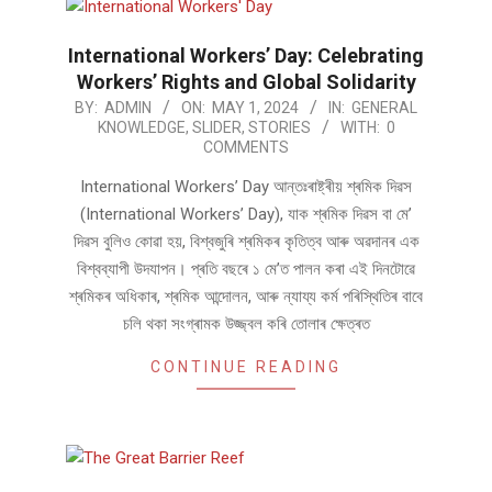
International Workers’ Day: Celebrating
Workers’ Rights and Global Solidarity
2024-
BY:
ADMIN
ON:
MAY 1, 2024
IN:
GENERAL
KNOWLEDGE
,
SLIDER
,
STORIES
WITH:
0
05-
COMMENTS
01
International Workers’ Day আন্তঃৰাষ্ট্ৰীয় শ্ৰমিক দিৱস
(International Workers’ Day), যাক শ্ৰমিক দিৱস বা মে’
দিৱস বুলিও কোৱা হয়, বিশ্বজুৰি শ্ৰমিকৰ কৃতিত্ব আৰু অৱদানৰ এক
বিশ্বব্যাপী উদযাপন। প্ৰতি বছৰে ১ মে’ত পালন কৰা এই দিনটোৱে
শ্ৰমিকৰ অধিকাৰ, শ্ৰমিক আন্দোলন, আৰু ন্যায্য কৰ্ম পৰিস্থিতিৰ বাবে
চলি থকা সংগ্ৰামক উজ্জ্বল কৰি তোলাৰ ক্ষেত্ৰত
CONTINUE READING