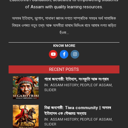
of Assam with quality learning resources.
অসমৰ ইতিহাস, ভুগোল, সাধাৰণ জ্ঞানৰ লগতে সাম্প্ৰতিক সময়ৰ অৰ্থ সামাজিক
বিষয়ৰ ওপৰত নতুন তথ্য আৰু অসমীয়া ভাষাৰ ভিদিওৰ বাবে আমাৰ লগত জড়িত
হঁওক...
KNOW MORE
RECENT POSTS
গাৰো জনগোষ্ঠী: ইতিহাস, সংস্কৃতি আৰু সংগ্ৰাম
IN:
ASSAM HISTORY
,
PEOPLE OF ASSAM
,
SLIDER
তিৱা জনগোষ্ঠী: Tiwa community || অসমৰ
ইতিহাসৰ এক গৌৰৱময় অধ্যায়
IN:
ASSAM HISTORY
,
PEOPLE OF ASSAM
,
SLIDER