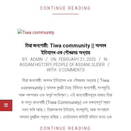
CONTINUE READING
তিৱা জনগোষ্ঠী: Tiwa community || অসমৰ
ইতিহাসৰ এক গৌৰৱময় অধ্যায়
2025-
BY:
ADMIN
ON:
FEBRUARY 21, 2025
IN:
ASSAM HISTORY
,
PEOPLE OF ASSAM
,
SLIDER
02-
WITH:
0 COMMENTS
21
তিৱা জনগোষ্ঠী: অসমৰ ইতিহাসৰ এক গৌৰৱময় অধ্যায় ( Tiwa
community ) অসমৰ বুৰঞ্জী হৈছে বিভিন্ন জনগোষ্ঠী, সংস্কৃতি,
আৰু পৰম্পৰাৰ এক অপূৰ্ব সংমিশ্ৰণ। এই জনগোষ্ঠীসমূহৰ মাজত তিৱা
বা লালুং জনগোষ্ঠী (Tiwa Community) এক গুৰুত্বপূৰ্ণ স্থান
দখল কৰি আছে। তিৱাসকলৰ ইতিহাস, সংস্কৃতি, আৰু সংগ্ৰামে
অসমৰ বুৰঞ্জীক সমৃদ্ধ কৰিছে। তেওঁলোকৰ কাহিনী শুনিলে মনত এক
CONTINUE READING