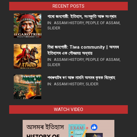
RECENT POSTS
গাৰো জনগোষ্ঠী: ইতিহাস, সংস্কৃতি আৰু সংগ্ৰাম
IN:
ASSAM HISTORY
,
PEOPLE OF ASSAM
,
SLIDER
তিৱা জনগোষ্ঠী: Tiwa community || অসমৰ
ইতিহাসৰ এক গৌৰৱময় অধ্যায়
IN:
ASSAM HISTORY
,
PEOPLE OF ASSAM
,
SLIDER
পথ​ৰুঘাট​ৰ ৰণ আৰু নামনি অসম​ৰ কৃষক বিদ্ৰোহ​
IN:
ASSAM HISTORY
,
SLIDER
WATCH VIDEO