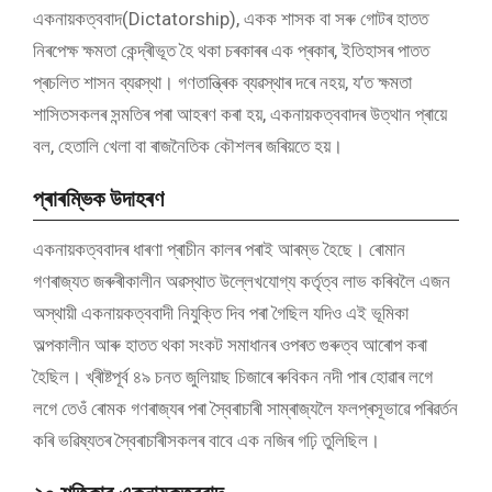
একনায়কত্ববাদ(Dictatorship), একক শাসক বা সৰু গোটৰ হাতত
নিৰপেক্ষ ক্ষমতা কেন্দ্ৰীভূত হৈ থকা চৰকাৰৰ এক প্ৰকাৰ, ইতিহাসৰ পাতত
প্ৰচলিত শাসন ব্যৱস্থা। গণতান্ত্ৰিক ব্যৱস্থাৰ দৰে নহয়, য’ত ক্ষমতা
শাসিতসকলৰ সন্মতিৰ পৰা আহৰণ কৰা হয়, একনায়কত্ববাদৰ উত্থান প্ৰায়ে
বল, হেতালি খেলা বা ৰাজনৈতিক কৌশলৰ জৰিয়তে হয়।
প্ৰাৰম্ভিক উদাহৰণ
একনায়কত্ববাদৰ ধাৰণা প্ৰাচীন কালৰ পৰাই আৰম্ভ হৈছে। ৰোমান
গণৰাজ্যত জৰুৰীকালীন অৱস্থাত উল্লেখযোগ্য কৰ্তৃত্ব লাভ কৰিবলৈ এজন
অস্থায়ী একনায়কত্ববাদী নিযুক্তি দিব পৰা গৈছিল যদিও এই ভূমিকা
অল্পকালীন আৰু হাতত থকা সংকট সমাধানৰ ওপৰত গুৰুত্ব আৰোপ কৰা
হৈছিল। খ্ৰীষ্টপূৰ্ব ৪৯ চনত জুলিয়াছ চিজাৰে ৰুবিকন নদী পাৰ হোৱাৰ লগে
লগে তেওঁ ৰোমক গণৰাজ্যৰ পৰা স্বৈৰাচাৰী সাম্ৰাজ্যলৈ ফলপ্ৰসূভাৱে পৰিৱৰ্তন
কৰি ভৱিষ্যতৰ স্বৈৰাচাৰীসকলৰ বাবে এক নজিৰ গঢ়ি তুলিছিল।