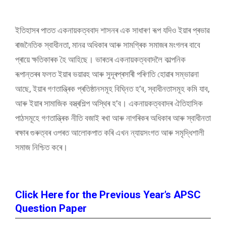
ইতিহাসৰ পাতত একনায়কত্ববাদ শাসনৰ এক সাধাৰণ ৰূপ যদিও ইয়াৰ প্ৰভাৱ
ৰাজনৈতিক স্বাধীনতা, মানৱ অধিকাৰ আৰু সামগ্ৰিক সমাজৰ মংগলৰ বাবে
প্ৰায়ে ক্ষতিকাৰক হৈ আহিছে। ভাৰতৰ একনায়কত্ববাদলৈ কাল্পনিক
ৰূপান্তৰৰ ফলত ইয়াৰ ভয়াৱহ আৰু সুদূৰপ্ৰসাৰী পৰিণতি হোৱাৰ সম্ভাৱনা
আছে, ইয়াৰ গণতান্ত্ৰিক প্ৰতিষ্ঠানসমূহ বিঘ্নিত হ’ব, স্বাধীনতাসমূহ কমি যাব,
আৰু ইয়াৰ সামাজিক বস্ত্ৰশিল্প অস্থিৰ হ’ব। একনায়কত্ববাদৰ ঐতিহাসিক
পাঠসমূহে গণতান্ত্ৰিক নীতি বজাই ৰখা আৰু নাগৰিকৰ অধিকাৰ আৰু স্বাধীনতা
ৰক্ষাৰ গুৰুত্বৰ ওপৰত আলোকপাত কৰি এখন ন্যায়সংগত আৰু সমৃদ্ধিশালী
সমাজ নিশ্চিত কৰে।
Click Here for the Previous Year’s APSC
Question Paper