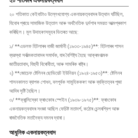
২০ শতিকাৰ একনায়কত্ববাদ
২০ শতিকাত কেইবাটাও উল্লেখযোগ্য একনায়কত্ববাদৰ উত্থান ঘটিছিল,
যিবোৰ প্ৰায়ে সামাজিক উত্তাল আৰু অৰ্থনৈতিক দুৰ্দশাৰ সময়ত আত্মপ্ৰকাশ
কৰিছিল। মূল উদাহৰণসমূহৰ ভিতৰত আছে:
১/ **এডলফ হিটলাৰৰ নাজী জাৰ্মানী (১৯৩৩-১৯৪৫)**: হিটলাৰৰ শাসন
ব্যৱস্থা সৰ্বাত্মকতাবাদৰ সমাৰ্থক, যাৰ বৈশিষ্ট্য হৈছে আক্ৰমণাত্মক
জাতীয়তাবাদ, যিহুদী বিৰোধীতা, আৰু সামৰিক ৰাষ্ট্ৰ।
২) **জোচেফ ষ্টেলিনৰ ছোভিয়েট ইউনিয়ন (১৯২৪-১৯৫৩)**: ষ্টেলিনৰ
শাসনকালত ব্যাপক শোধন, বলপূৰ্বক সামূহিককৰণ আৰু ব্যক্তিত্বৰ পূজা
আদিৰ সৃষ্টি হৈছিল।
৩/ **ফ্ৰান্সিস্কো ফ্ৰাংকোৰ স্পেইন (১৯৩৯-১৯৭৫)**: ফ্ৰাংকোৰ
একনায়কত্ববাদৰ সংজ্ঞা আছিল ফেচিষ্ট মতাদৰ্শ, কঠোৰ চেন্সৰশ্বিপ আৰু
ৰাজনৈতিক মতানৈক্য দমনৰ দ্বাৰা।
আধুনিক একনায়কত্ববাদ