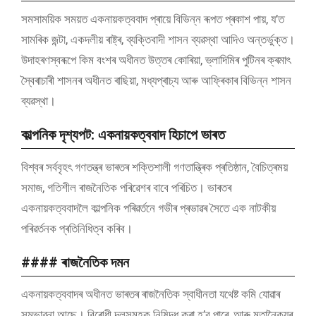
সমসাময়িক সময়ত একনায়কত্ববাদ প্ৰায়ে বিভিন্ন ৰূপত প্ৰকাশ পায়, য’ত
সামৰিক জন্টা, একদলীয় ৰাষ্ট্ৰ, ব্যক্তিবাদী শাসন ব্যৱস্থা আদিও অন্তৰ্ভুক্ত।
উদাহৰণস্বৰূপে কিম বংশৰ অধীনত উত্তৰ কোৰিয়া, ভ্লাদিমিৰ পুটিনৰ ক্ৰমাৎ
স্বৈৰাচাৰী শাসনৰ অধীনত ৰাছিয়া, মধ্যপ্ৰাচ্য আৰু আফ্ৰিকাৰ বিভিন্ন শাসন
ব্যৱস্থা।
কাল্পনিক দৃশ্যপট: একনায়কত্ববাদ হিচাপে ভাৰত
বিশ্বৰ সৰ্ববৃহৎ গণতন্ত্ৰ ভাৰতৰ শক্তিশালী গণতান্ত্ৰিক প্ৰতিষ্ঠান, বৈচিত্ৰময়
সমাজ, গতিশীল ৰাজনৈতিক পৰিৱেশৰ বাবে পৰিচিত। ভাৰতৰ
একনায়কত্ববাদলৈ কাল্পনিক পৰিৱৰ্তনে গভীৰ প্ৰভাৱৰ সৈতে এক নাটকীয়
পৰিৱৰ্তনক প্ৰতিনিধিত্ব কৰিব।
#### ৰাজনৈতিক দমন
একনায়কত্ববাদৰ অধীনত ভাৰতৰ ৰাজনৈতিক স্বাধীনতা যথেষ্ট কমি যোৱাৰ
সম্ভাৱনা আছে। বিৰোধী দলসমূহক নিষিদ্ধ কৰা হ’ব পাৰে, আৰু মতানৈক্যৰ