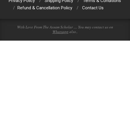
Privacy Policy
Shipping Policy
Terms & Conditions
Refund & Cancellation Policy
Contact Us
With Love From The Assam Scholar .... You may contact us on
Whatsapp
also..