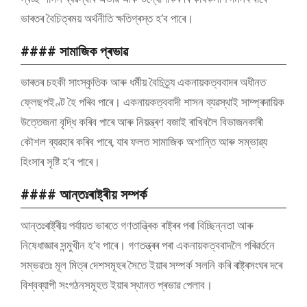
ভাৰতৰ বৈচিত্ৰময় অৰ্থনীতি ক্ষতিগ্ৰস্ত হ’ব পাৰে।
#### সামাজিক প্ৰভাৱ
ভাৰতৰ চহকী সাংস্কৃতিক আৰু ধৰ্মীয় বৈচিত্ৰ্য একনায়কত্ববাদৰ অধীনত
ফ্লেছপইণ্ট হৈ পৰিব পাৰে। একনায়কত্ববাদী শাসন ব্যৱস্থাই সাম্প্ৰদায়িক
উত্তেজনা বৃদ্ধি কৰিব পাৰে আৰু নিয়ন্ত্ৰণ বজাই ৰাখিবলৈ বিভাজনকাৰী
কৌশল ব্যৱহাৰ কৰিব পাৰে, যাৰ ফলত সামাজিক অশান্তি আৰু সম্ভাৱ্য
হিংসাৰ সৃষ্টি হ’ব পাৰে।
#### আন্তঃৰাষ্ট্ৰীয় সম্পৰ্ক
আন্তঃৰাষ্ট্ৰীয় পৰ্যায়ত ভাৰতে গণতান্ত্ৰিক ৰাষ্ট্ৰৰ পৰা বিচ্ছিন্নতা আৰু
নিষেধাজ্ঞাৰ সন্মুখীন হ’ব পাৰে। গণতন্ত্ৰৰ পৰা একনায়কত্ববাদলৈ পৰিৱৰ্তনে
সম্ভৱতঃ মূল মিত্ৰ দেশসমূহৰ সৈতে ইয়াৰ সম্পৰ্ক সলনি কৰি ৰাষ্ট্ৰসংঘৰ দৰে
বিশ্বব্যাপী সংগঠনসমূহত ইয়াৰ স্থানত প্ৰভাৱ পেলাব।