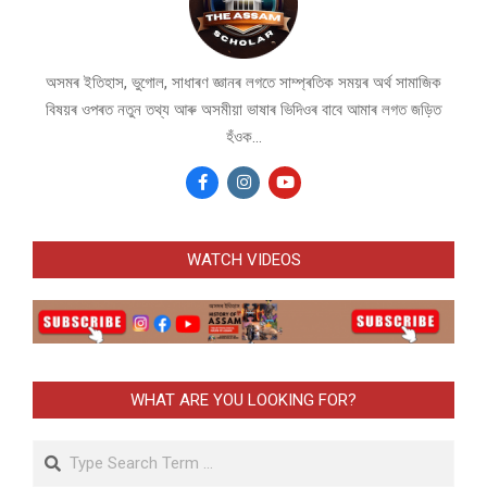
অসমৰ ইতিহাস, ভুগোল, সাধাৰণ জ্ঞানৰ লগতে সাম্প্ৰতিক সময়ৰ অৰ্থ সামাজিক
বিষয়ৰ ওপৰত নতুন তথ্য আৰু অসমীয়া ভাষাৰ ভিদিওৰ বাবে আমাৰ লগত জড়িত
হঁওক...
WATCH VIDEOS
WHAT ARE YOU LOOKING FOR?
Search