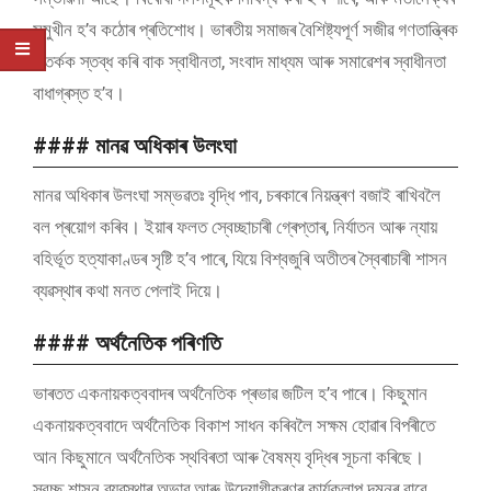
সন্মুখীন হ’ব কঠোৰ প্ৰতিশোধ। ভাৰতীয় সমাজৰ বৈশিষ্ট্যপূৰ্ণ সজীৱ গণতান্ত্ৰিক
বিতৰ্কক স্তব্ধ কৰি বাক স্বাধীনতা, সংবাদ মাধ্যম আৰু সমাৱেশৰ স্বাধীনতা
বাধাগ্ৰস্ত হ’ব।
#### মানৱ অধিকাৰ উলংঘা
মানৱ অধিকাৰ উলংঘা সম্ভৱতঃ বৃদ্ধি পাব, চৰকাৰে নিয়ন্ত্ৰণ বজাই ৰাখিবলৈ
বল প্ৰয়োগ কৰিব। ইয়াৰ ফলত স্বেচ্ছাচাৰী গ্ৰেপ্তাৰ, নিৰ্যাতন আৰু ন্যায়
বহিৰ্ভূত হত্যাকাণ্ডৰ সৃষ্টি হ’ব পাৰে, যিয়ে বিশ্বজুৰি অতীতৰ স্বৈৰাচাৰী শাসন
ব্যৱস্থাৰ কথা মনত পেলাই দিয়ে।
#### অৰ্থনৈতিক পৰিণতি
ভাৰতত একনায়কত্ববাদৰ অৰ্থনৈতিক প্ৰভাৱ জটিল হ’ব পাৰে। কিছুমান
একনায়কত্ববাদে অৰ্থনৈতিক বিকাশ সাধন কৰিবলৈ সক্ষম হোৱাৰ বিপৰীতে
আন কিছুমানে অৰ্থনৈতিক স্থবিৰতা আৰু বৈষম্য বৃদ্ধিৰ সূচনা কৰিছে।
স্বচ্ছ শাসন ব্যৱস্থাৰ অভাৱ আৰু উদ্যোগীকৰণৰ কাৰ্যকলাপ দমনৰ বাবে