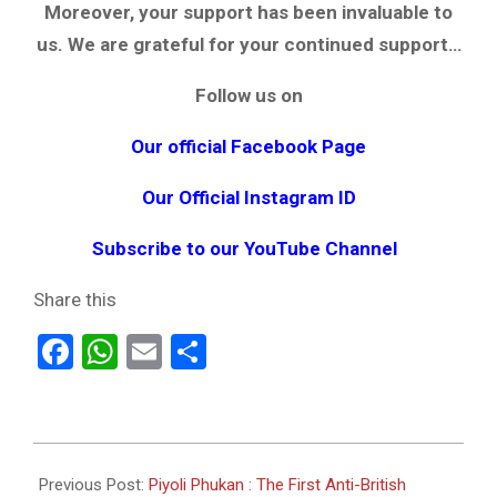
Moreover, your support has been invaluable to
us. We are grateful for your continued support…
Follow us on
Our official Facebook Page
Our Official Instagram ID
Subscribe to our YouTube Channel
Share this
Facebook
WhatsApp
Email
Share
2024-
05-
Previous Post:
Piyoli Phukan : The First Anti-British