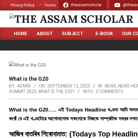
Skip
theassamscholar
@theass
Privacy Policy
Home
to
content
THE
HOME
ABOUT
SUBJECT
E-BOOK
OUR C
ASSAM
Primary
Navigation
SCHOLAR
Menu
What is the G20
BY:
ADMIN
ON:
SEPTEMBER 12, 2023
IN:
NEWS
,
NEWS HEA
SUMMIT 2023
,
WHAT IS THE G20?
WITH:
0 COMMENTS
What is the G20….. এই
Todays Headline
খণ্ডত আমি অসমৰ 
কৰোঁ যে এই খণ্ডটোৱে আপোনালোক সকলোকে নিজকে সাম্প্ৰতিক সময়ৰ লগত
আজিৰ বাতৰিৰ শিৰোনামাত: (
Todays Top Headlin