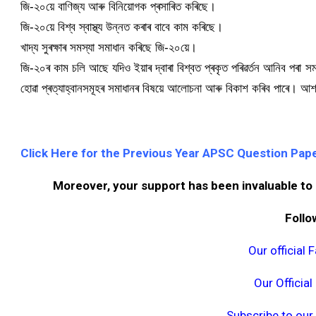
জি-২০য়ে বাণিজ্য আৰু বিনিয়োগক প্ৰসাৰিত কৰিছে।
জি-২০য়ে বিশ্ব স্বাস্থ্য উন্নত কৰাৰ বাবে কাম কৰিছে।
খাদ্য সুৰক্ষাৰ সমস্যা সমাধান কৰিছে জি-২০য়ে।
জি-২০ৰ কাম চলি আছে যদিও ইয়াৰ দ্বাৰা বিশ্বত প্ৰকৃত পৰিৱৰ্তন আনিব পৰা সম
হোৱা প্ৰত্যাহ্বানসমূহৰ সমাধানৰ বিষয়ে আলোচনা আৰু বিকাশ কৰিব পাৰে। আশ
Click Here for the Previous Year APSC Question Pap
Moreover, your support has been invaluable to 
Follo
Our official
Our Officia
Subscribe to ou