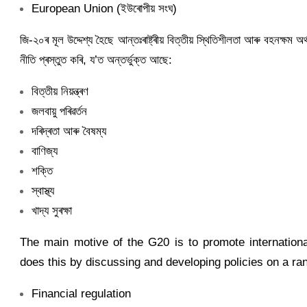
European Union (ইউৰোপীয় সংঘ)
জি-২০ৰ মূল উদ্দেশ্য হৈছে আন্তঃৰাষ্ট্ৰীয় বিত্তীয় স্থিতিশীলতা আৰু বহনক্
নীতি প্ৰস্তুত কৰি, য’ত অন্তৰ্ভুক্ত আছে:
বিত্তীয় নিয়ন্ত্ৰণ
জলবায়ু পৰিৱৰ্তন
দৰিদ্ৰতা আৰু বৈষম্য
বাণিজ্য
শক্তি
স্বাস্থ্য
খাদ্য সুৰক্ষা
The main motive of the G20 is to promote international
does this by discussing and developing policies on a ran
Financial regulation