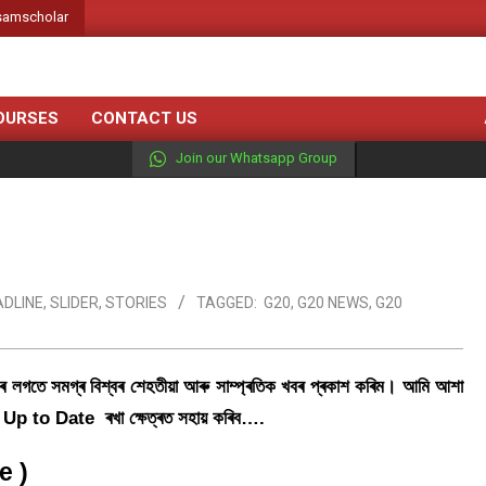
amscholar
OURSES
CONTACT US
Join our Whatsapp Group
DLINE
,
SLIDER
,
STORIES
TAGGED:
G20
,
G20 NEWS
,
G20
লগতে সমগ্ৰ বিশ্বৰ শেহতীয়া আৰু সাম্প্ৰতিক খবৰ প্ৰকাশ কৰিম। আমি আশা
 Up to Date ৰখা ক্ষেত্ৰত সহায় কৰিব….
e )