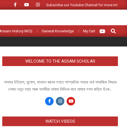
Subscribe our Youtube Channel for more informat
Search
Assam History MCQ
General Knowledge
My Cart
WELCOME TO THE ASSAM SCHOLAR
অসমৰ ইতিহাস, ভুগোল, সাধাৰণ জ্ঞানৰ লগতে সাম্প্ৰতিক সময়ৰ অৰ্থ সামাজিক বিষয়ৰ
ওপৰত নতুন তথ্য আৰু অসমীয়া ভাষাৰ ভিদিওৰ বাবে আমাৰ লগত জড়িত হঁওক...
WATCH VIDEOS