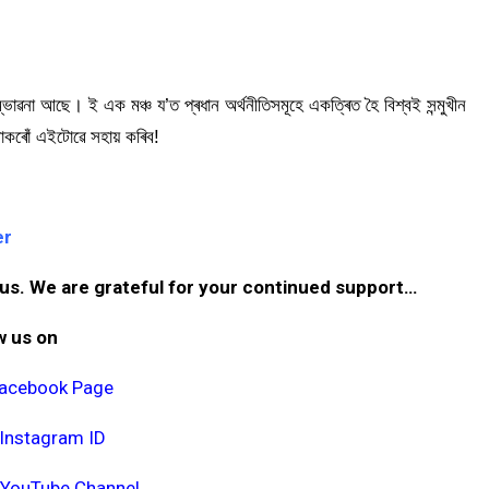
্ভাৱনা আছে। ই এক মঞ্চ য’ত প্ৰধান অৰ্থনীতিসমূহে একত্ৰিত হৈ বিশ্বই সন্মুখীন
াকৰোঁ এইটোৱে সহায় কৰিব!
er
us. We are grateful for your continued support…
w us on
 Facebook Page
l Instagram ID
r YouTube Channel