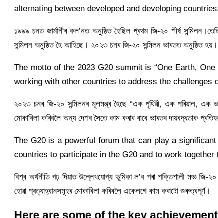
alternating between developed and developing countries
১৯৯৯ চনত জাৰ্মানীৰ কল’নত অনুষ্ঠিত হৈছিল প্ৰথম জি-২০ শীৰ্ষ সন্মিলন।তেতি
সন্মিলন অনুষ্ঠিত হৈ আহিছে। ২০২৩ চনৰ জি-২০ সন্মিলন ভাৰতত অনুষ্ঠিত হয়।
The motto of the 2023 G20 summit is “One Earth, One F
working with other countries to address the challenges o
২০২৩ চনৰ জি-২০ সন্মিলনৰ মূলমন্ত্ৰ হৈছে “এক পৃথিৱী, এক পৰিয়াল, এক ভৱিষ্
মোকাবিলা কৰিবলৈ অন্য দেশৰ সৈতে কাম কৰাৰ বাবে ভাৰতৰ দায়বদ্ধতাক প্ৰত
The G20 is a powerful forum that can play a significant 
countries to participate in the G20 and to work together
বিশ্ব অৰ্থনীতি গঢ় দিয়াত উল্লেখযোগ্য ভূমিকা ল’ব পৰা শক্তিশালী মঞ্চ জি-
হোৱা প্ৰত্যাহ্বানসমূহৰ মোকাবিলা কৰিবলৈ একেলগে কাম কৰাটো গুৰুত্বপূৰ্ণ।
Here are some of the key achievement