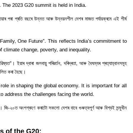
. The 2023 G20 summit is held in India.
য়াৰ পৰা প্ৰতি বছৰে উন্নত আৰু উন্নয়নশীল দেশৰ মাজত পৰ্যায়ক্ৰমে এই শীৰ্ষ
amily, One Future”. This reflects India’s commitment to
f climate change, poverty, and inequality.
যত”। ইয়াৰ দ্বাৰা জলবায়ু পৰিৱৰ্তন, দৰিদ্ৰতা, আৰু বৈষম্যৰ প্ৰত্যাহ্বানসমূহ
িফলিত কৰা হৈছে।
role in shaping the global economy. It is important for all
 to address the challenges facing the world.
২০। জি-২০ত অংশগ্ৰহণ কৰাটো সকলো দেশৰ বাবে গুৰুত্বপূৰ্ণ আৰু বিশ্বই সন্মুখীন
s of the G20: