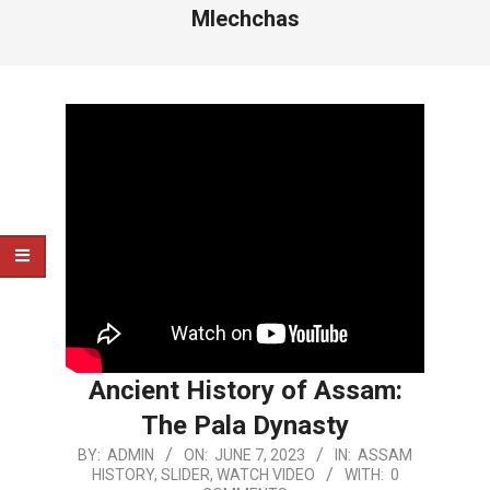
Mlechchas
Ancient History of Assam:
The Pala Dynasty
2023-
BY:
ADMIN
ON:
JUNE 7, 2023
IN:
ASSAM
HISTORY
,
SLIDER
,
WATCH VIDEO
WITH:
0
06-