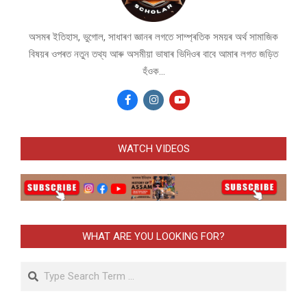
অসমৰ ইতিহাস, ভুগোল, সাধাৰণ জ্ঞানৰ লগতে সাম্প্ৰতিক সময়ৰ অৰ্থ সামাজিক
বিষয়ৰ ওপৰত নতুন তথ্য আৰু অসমীয়া ভাষাৰ ভিদিওৰ বাবে আমাৰ লগত জড়িত
হঁওক...
WATCH VIDEOS
WHAT ARE YOU LOOKING FOR?
Search