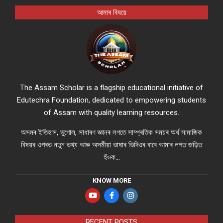
আমাৰ বিষয়ে
The Assam Scholar is a flagship educational initiative of
Edutechra Foundation, dedicated to empowering students
of Assam with quality learning resources.
অসমৰ ইতিহাস, ভুগোল, সাধাৰণ জ্ঞানৰ লগতে সাম্প্ৰতিক সময়ৰ অৰ্থ সামাজিক
বিষয়ৰ ওপৰত নতুন তথ্য আৰু অসমীয়া ভাষাৰ ভিদিওৰ বাবে আমাৰ লগত জড়িত
হঁওক...
KNOW MORE
RECENT POSTS