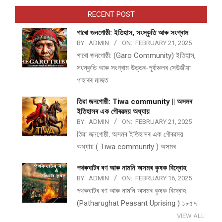
RECENT POST
গাৰো জনগোষ্ঠী: ইতিহাস, সংস্কৃতি আৰু সংগ্ৰাম
BY:
ADMIN
ON:
FEBRUARY 21, 2025
গাৰো জনগোষ্ঠী: (Garo Community) ইতিহাস,
সংস্কৃতি আৰু সংগ্ৰাম উত্তৰ-পূৰ্বাঞ্চলৰ সেউজীয়া
পাহাৰৰ মাজত
তিৱা জনগোষ্ঠী: Tiwa community || অসমৰ
ইতিহাসৰ এক গৌৰৱময় অধ্যায়
BY:
ADMIN
ON:
FEBRUARY 21, 2025
তিৱা জনগোষ্ঠী: অসমৰ ইতিহাসৰ এক গৌৰৱময়
অধ্যায় ( Tiwa community ) অসমৰ
পথ​ৰুঘাট​ৰ ৰণ আৰু নামনি অসম​ৰ কৃষক বিদ্ৰোহ​
BY:
ADMIN
ON:
FEBRUARY 16, 2025
পথ​ৰুঘাট​ৰ ৰণ আৰু নামনি অসম​ৰ কৃষক বিদ্ৰোহ​
(Patharughat Peasant Uprising ) ১৮৫৭
VIEW ALL