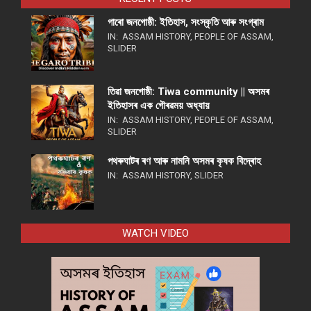
গাৰো জনগোষ্ঠী: ইতিহাস, সংস্কৃতি আৰু সংগ্ৰাম
IN:
ASSAM HISTORY
,
PEOPLE OF ASSAM
,
SLIDER
তিৱা জনগোষ্ঠী: Tiwa community || অসমৰ
ইতিহাসৰ এক গৌৰৱময় অধ্যায়
IN:
ASSAM HISTORY
,
PEOPLE OF ASSAM
,
SLIDER
পথ​ৰুঘাট​ৰ ৰণ আৰু নামনি অসম​ৰ কৃষক বিদ্ৰোহ​
IN:
ASSAM HISTORY
,
SLIDER
WATCH VIDEO