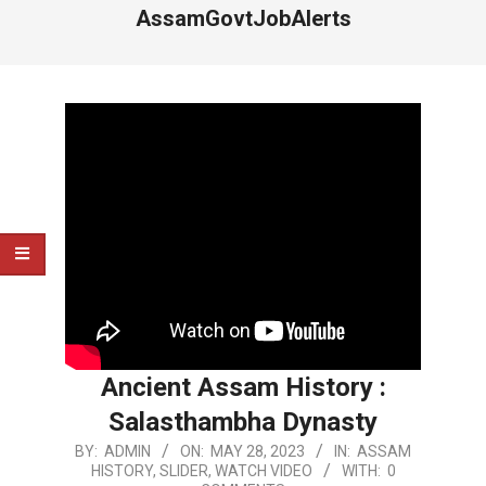
AssamGovtJobAlerts
Ancient Assam History :
Salasthambha Dynasty
2023-
BY:
ADMIN
ON:
MAY 28, 2023
IN:
ASSAM
HISTORY
,
SLIDER
,
WATCH VIDEO
WITH:
0
05-