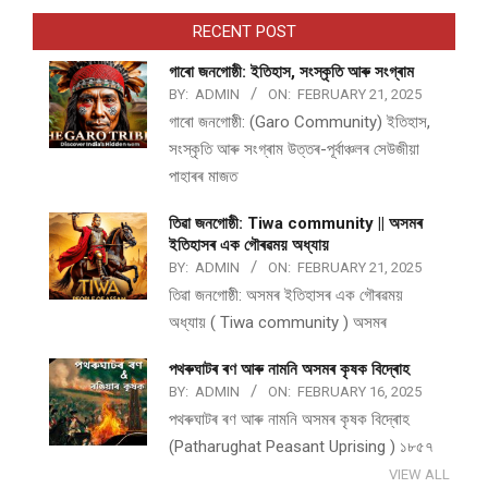
RECENT POST
গাৰো জনগোষ্ঠী: ইতিহাস, সংস্কৃতি আৰু সংগ্ৰাম
BY:
ADMIN
ON:
FEBRUARY 21, 2025
গাৰো জনগোষ্ঠী: (Garo Community) ইতিহাস,
সংস্কৃতি আৰু সংগ্ৰাম উত্তৰ-পূৰ্বাঞ্চলৰ সেউজীয়া
পাহাৰৰ মাজত
তিৱা জনগোষ্ঠী: Tiwa community || অসমৰ
ইতিহাসৰ এক গৌৰৱময় অধ্যায়
BY:
ADMIN
ON:
FEBRUARY 21, 2025
তিৱা জনগোষ্ঠী: অসমৰ ইতিহাসৰ এক গৌৰৱময়
অধ্যায় ( Tiwa community ) অসমৰ
পথ​ৰুঘাট​ৰ ৰণ আৰু নামনি অসম​ৰ কৃষক বিদ্ৰোহ​
BY:
ADMIN
ON:
FEBRUARY 16, 2025
পথ​ৰুঘাট​ৰ ৰণ আৰু নামনি অসম​ৰ কৃষক বিদ্ৰোহ​
(Patharughat Peasant Uprising ) ১৮৫৭
VIEW ALL