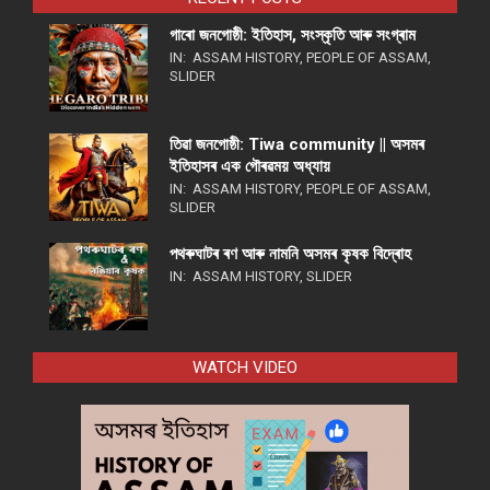
গাৰো জনগোষ্ঠী: ইতিহাস, সংস্কৃতি আৰু সংগ্ৰাম
IN:
ASSAM HISTORY
,
PEOPLE OF ASSAM
,
SLIDER
তিৱা জনগোষ্ঠী: Tiwa community || অসমৰ
ইতিহাসৰ এক গৌৰৱময় অধ্যায়
IN:
ASSAM HISTORY
,
PEOPLE OF ASSAM
,
SLIDER
পথ​ৰুঘাট​ৰ ৰণ আৰু নামনি অসম​ৰ কৃষক বিদ্ৰোহ​
IN:
ASSAM HISTORY
,
SLIDER
WATCH VIDEO