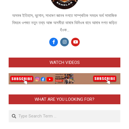
অসমৰ ইতিহাস, ভুগোল, সাধাৰণ জ্ঞানৰ লগতে সাম্প্ৰতিক সময়ৰ অৰ্থ সামাজিক
বিষয়ৰ ওপৰত নতুন তথ্য আৰু অসমীয়া ভাষাৰ ভিদিওৰ বাবে আমাৰ লগত জড়িত
হঁওক...
WATCH VIDEOS
WHAT ARE YOU LOOKING FOR?
Search