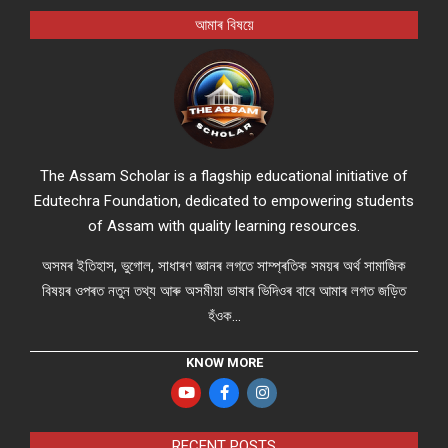
আমাৰ বিষয়ে
The Assam Scholar is a flagship educational initiative of
Edutechra Foundation, dedicated to empowering students
of Assam with quality learning resources.
অসমৰ ইতিহাস, ভুগোল, সাধাৰণ জ্ঞানৰ লগতে সাম্প্ৰতিক সময়ৰ অৰ্থ সামাজিক
বিষয়ৰ ওপৰত নতুন তথ্য আৰু অসমীয়া ভাষাৰ ভিদিওৰ বাবে আমাৰ লগত জড়িত
হঁওক...
KNOW MORE
RECENT POSTS