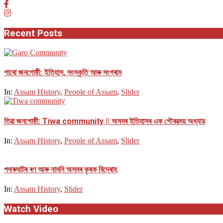
Recent Posts
গাৰো জনগোষ্ঠী: ইতিহাস, সংস্কৃতি আৰু সংগ্ৰাম
In:
Assam History
,
People of Assam
,
Slider
তিৱা জনগোষ্ঠী: Tiwa community || অসমৰ ইতিহাসৰ এক গৌৰৱময় অধ্যায়
In:
Assam History
,
People of Assam
,
Slider
পথ​ৰুঘাট​ৰ ৰণ আৰু নামনি অসম​ৰ কৃষক বিদ্ৰোহ​
In:
Assam History
,
Slider
Watch Video