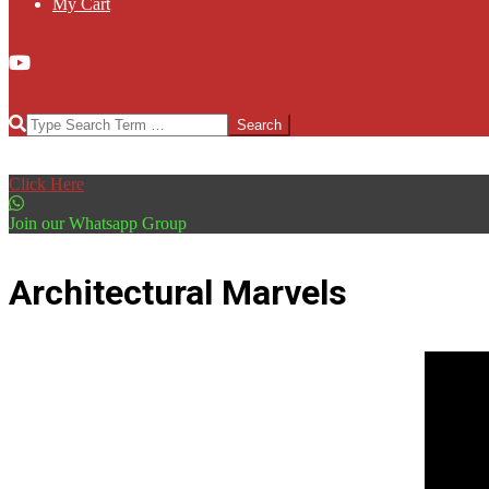
My Cart
Search
Click Here
Join our Whatsapp Group
Architectural Marvels