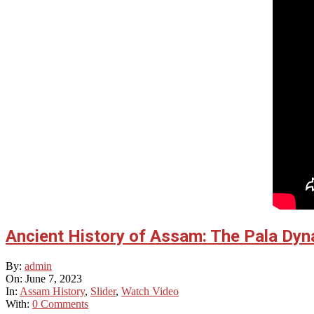
Ancient History of Assam: The Pala Dyn
2023-
By:
admin
06-
On:
June 7, 2023
07
In:
Assam History
,
Slider
,
Watch Video
With:
0 Comments