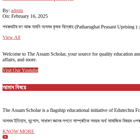
By:
admin
On:
February 16, 2025
পথ​ৰুঘাট​ৰ ৰণ আৰু নামনি অসম​ৰ কৃষক বিদ্ৰোহ​ (Patharughat Peasant Uprising )
View All
Welcome to The Assam Scholar, your source for quality education and
affairs, and more.
Visit Our Youtube
আমাৰ বিষয়ে
The Assam Scholar is a flagship educational initiative of Edutechra 
অসমৰ ইতিহাস, ভুগোল, সাধাৰণ জ্ঞানৰ লগতে সাম্প্ৰতিক সময়ৰ অৰ্থ সামাজিক বিষয়ৰ ও
KNOW MORE