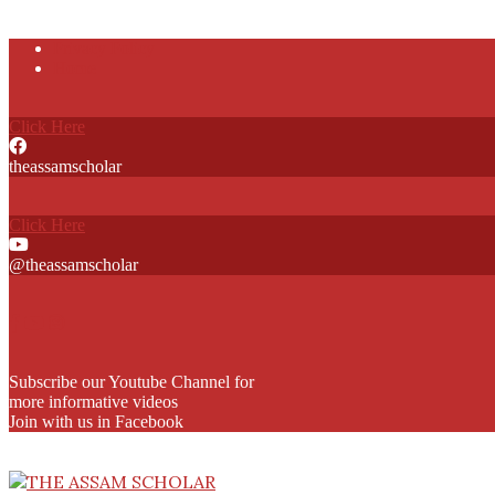
Skip
Privacy Policy
to
Home
content
Click Here
theassamscholar
Click Here
@theassamscholar
Subscribe our Youtube Channel for
more informative videos
Join with us in Facebook