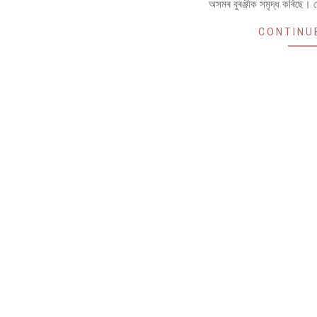
অসমৰ বুৰঞ্জীক সমৃদ্ধ কৰিছে।
CONTINU