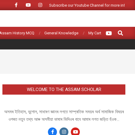
Subscribe our Youtube Channel for more informat
Search
Assam History MCQ
General Knowledge
My Cart
WELCOME TO THE ASSAM SCHOLAR
অসমৰ ইতিহাস, ভুগোল, সাধাৰণ জ্ঞানৰ লগতে সাম্প্ৰতিক সময়ৰ অৰ্থ সামাজিক বিষয়ৰ
ওপৰত নতুন তথ্য আৰু অসমীয়া ভাষাৰ ভিদিওৰ বাবে আমাৰ লগত জড়িত হঁওক...