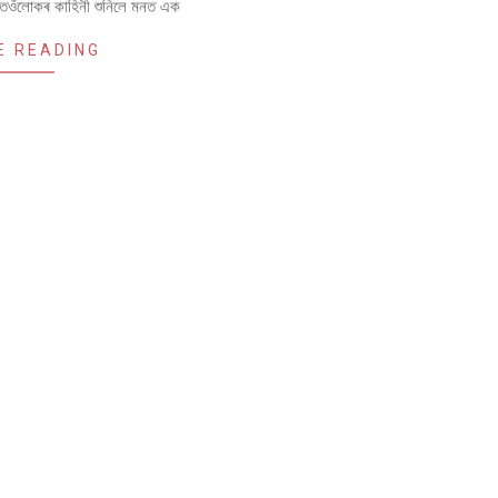
 তেওঁলোকৰ কাহিনী শুনিলে মনত এক
E READING