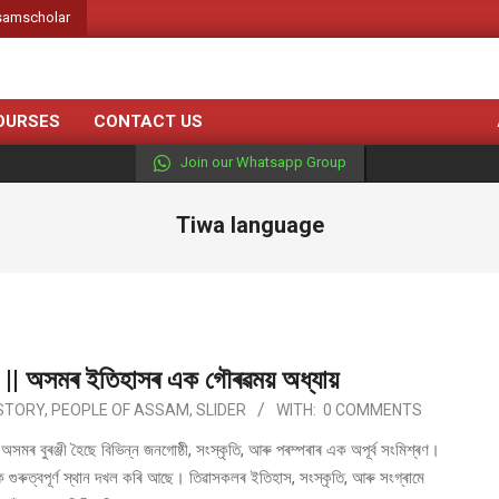
amscholar
OURSES
CONTACT US
Join our Whatsapp Group
Tiwa language
|| অসমৰ ইতিহাসৰ এক গৌৰৱময় অধ্যায়
STORY
,
PEOPLE OF ASSAM
,
SLIDER
WITH:
0 COMMENTS
ুৰঞ্জী হৈছে বিভিন্ন জনগোষ্ঠী, সংস্কৃতি, আৰু পৰম্পৰাৰ এক অপূৰ্ব সংমিশ্ৰণ।
ৰুত্বপূৰ্ণ স্থান দখল কৰি আছে। তিৱাসকলৰ ইতিহাস, সংস্কৃতি, আৰু সংগ্ৰামে