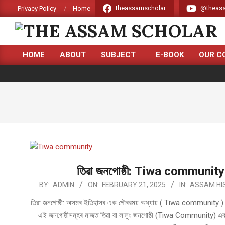
Skip
theassamscholar
@theass
Privacy Policy
Home
to
content
THE
HOME
ABOUT
SUBJECT
E-BOOK
OUR C
ASSAM
Primary
Navigation
SCHOLAR
Menu
তিৱা জনগোষ্ঠী: Tiwa community 
2025-
BY:
ADMIN
ON:
FEBRUARY 21, 2025
IN:
ASSAM HI
02-
তিৱা জনগোষ্ঠী: অসমৰ ইতিহাসৰ এক গৌৰৱময় অধ্যায় ( Tiwa community ) অসমৰ ব
21
এই জনগোষ্ঠীসমূহৰ মাজত তিৱা বা লালুং জনগোষ্ঠী (Tiwa Community) এক গু