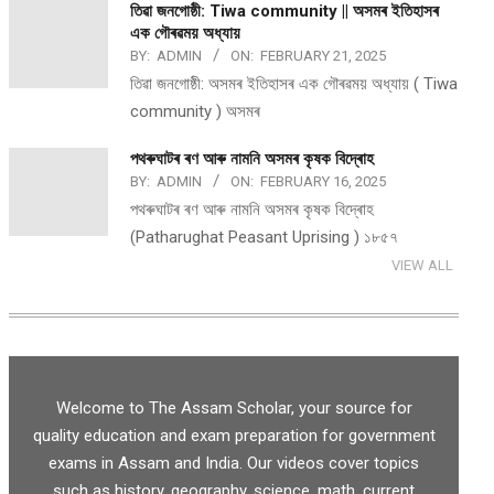
তিৱা জনগোষ্ঠী: Tiwa community || অসমৰ ইতিহাসৰ
এক গৌৰৱময় অধ্যায়
BY:
ADMIN
ON:
FEBRUARY 21, 2025
তিৱা জনগোষ্ঠী: অসমৰ ইতিহাসৰ এক গৌৰৱময় অধ্যায় ( Tiwa
community ) অসমৰ
পথ​ৰুঘাট​ৰ ৰণ আৰু নামনি অসম​ৰ কৃষক বিদ্ৰোহ​
BY:
ADMIN
ON:
FEBRUARY 16, 2025
পথ​ৰুঘাট​ৰ ৰণ আৰু নামনি অসম​ৰ কৃষক বিদ্ৰোহ​
(Patharughat Peasant Uprising ) ১৮৫৭
VIEW ALL
Welcome to The Assam Scholar, your source for
quality education and exam preparation for government
exams in Assam and India. Our videos cover topics
such as history, geography, science, math, current