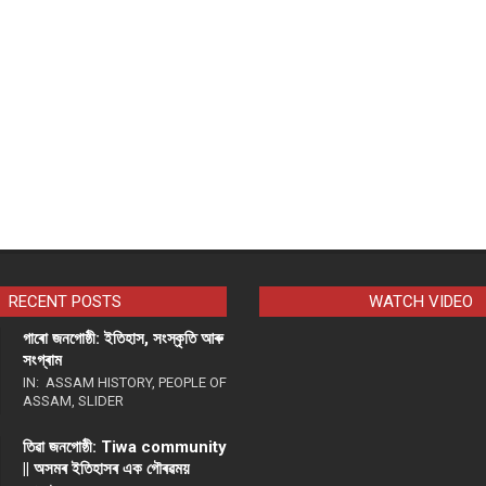
RECENT POSTS
WATCH VIDEO
গাৰো জনগোষ্ঠী: ইতিহাস, সংস্কৃতি আৰু
সংগ্ৰাম
IN:
ASSAM HISTORY
,
PEOPLE OF
ASSAM
,
SLIDER
তিৱা জনগোষ্ঠী: Tiwa community
|| অসমৰ ইতিহাসৰ এক গৌৰৱময়