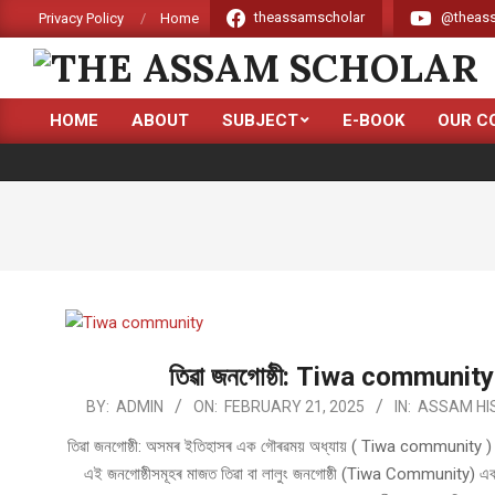
Skip
theassamscholar
@theass
Privacy Policy
Home
to
content
THE
HOME
ABOUT
SUBJECT
E-BOOK
OUR C
ASSAM
Primary
Navigation
SCHOLAR
Menu
তিৱা জনগোষ্ঠী: Tiwa community 
2025-
BY:
ADMIN
ON:
FEBRUARY 21, 2025
IN:
ASSAM HI
02-
তিৱা জনগোষ্ঠী: অসমৰ ইতিহাসৰ এক গৌৰৱময় অধ্যায় ( Tiwa community ) অসমৰ ব
21
এই জনগোষ্ঠীসমূহৰ মাজত তিৱা বা লালুং জনগোষ্ঠী (Tiwa Community) এক গু