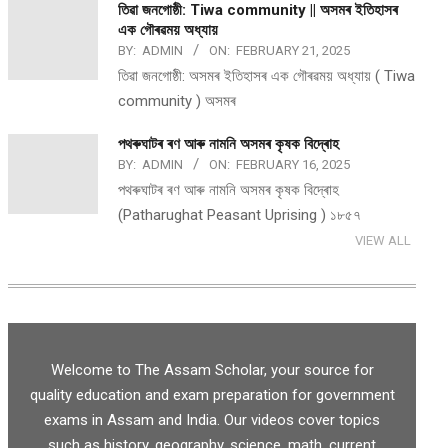
তিৱা জনগোষ্ঠী: Tiwa community || অসমৰ ইতিহাসৰ
এক গৌৰৱময় অধ্যায়
BY:
ADMIN
ON:
FEBRUARY 21, 2025
তিৱা জনগোষ্ঠী: অসমৰ ইতিহাসৰ এক গৌৰৱময় অধ্যায় ( Tiwa
community ) অসমৰ
পথ​ৰুঘাট​ৰ ৰণ আৰু নামনি অসম​ৰ কৃষক বিদ্ৰোহ​
BY:
ADMIN
ON:
FEBRUARY 16, 2025
পথ​ৰুঘাট​ৰ ৰণ আৰু নামনি অসম​ৰ কৃষক বিদ্ৰোহ​
(Patharughat Peasant Uprising ) ১৮৫৭
VIEW ALL
Welcome to The Assam Scholar, your source for
quality education and exam preparation for government
exams in Assam and India. Our videos cover topics
such as history, geography, science, math, current