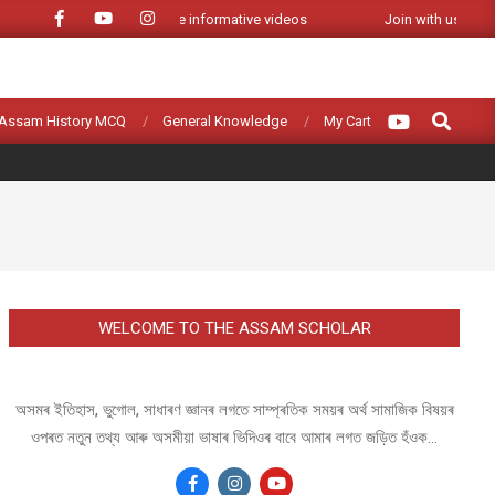
Youtube Channel for more informative videos
Join with us in Fac
Search
Assam History MCQ
General Knowledge
My Cart
WELCOME TO THE ASSAM SCHOLAR
অসমৰ ইতিহাস, ভুগোল, সাধাৰণ জ্ঞানৰ লগতে সাম্প্ৰতিক সময়ৰ অৰ্থ সামাজিক বিষয়ৰ
ওপৰত নতুন তথ্য আৰু অসমীয়া ভাষাৰ ভিদিওৰ বাবে আমাৰ লগত জড়িত হঁওক...