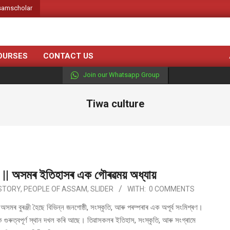
amscholar
Subscribe our 
OURSES
CONTACT US
Join our Whatsapp Group
Tiwa culture
|| অসমৰ ইতিহাসৰ এক গৌৰৱময় অধ্যায়
STORY
,
PEOPLE OF ASSAM
,
SLIDER
WITH:
0 COMMENTS
ুৰঞ্জী হৈছে বিভিন্ন জনগোষ্ঠী, সংস্কৃতি, আৰু পৰম্পৰাৰ এক অপূৰ্ব সংমিশ্ৰণ।
ৰুত্বপূৰ্ণ স্থান দখল কৰি আছে। তিৱাসকলৰ ইতিহাস, সংস্কৃতি, আৰু সংগ্ৰামে