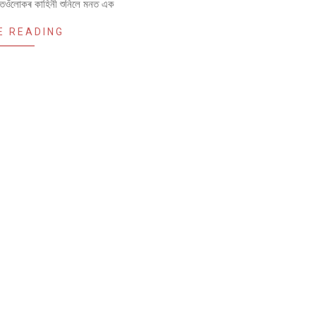
 তেওঁলোকৰ কাহিনী শুনিলে মনত এক
E READING