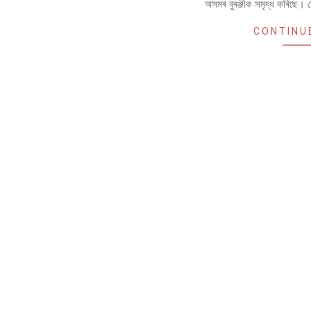
অসমৰ বুৰঞ্জীক সমৃদ্ধ কৰিছে।
CONTINU