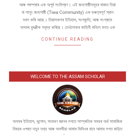
আৰু পৰম্পৰাৰ এক অপূৰ্ব সংমিশ্ৰণ। এই জনগোষ্ঠীসমূহৰ মাজত তিৱা
বা লালুং জনগোষ্ঠী (Tiwa Community) এক গুৰুত্বপূৰ্ণ স্থান
দখল কৰি আছে। তিৱাসকলৰ ইতিহাস, সংস্কৃতি, আৰু সংগ্ৰামে
অসমৰ বুৰঞ্জীক সমৃদ্ধ কৰিছে। তেওঁলোকৰ কাহিনী শুনিলে মনত এক
CONTINUE READING
WELCOME TO THE ASSAM SCHOLAR
অসমৰ ইতিহাস, ভুগোল, সাধাৰণ জ্ঞানৰ লগতে সাম্প্ৰতিক সময়ৰ অৰ্থ সামাজিক
বিষয়ৰ ওপৰত নতুন তথ্য আৰু অসমীয়া ভাষাৰ ভিদিওৰ বাবে আমাৰ লগত জড়িত