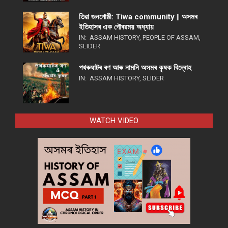
তিৱা জনগোষ্ঠী: Tiwa community || অসমৰ
ইতিহাসৰ এক গৌৰৱময় অধ্যায়
IN:
ASSAM HISTORY
,
PEOPLE OF ASSAM
,
SLIDER
পথ​ৰুঘাট​ৰ ৰণ আৰু নামনি অসম​ৰ কৃষক বিদ্ৰোহ​
IN:
ASSAM HISTORY
,
SLIDER
WATCH VIDEO