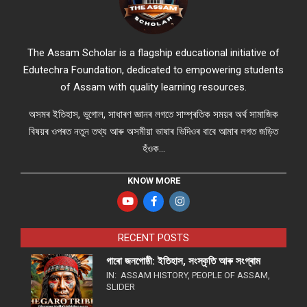
The Assam Scholar is a flagship educational initiative of
Edutechra Foundation, dedicated to empowering students
of Assam with quality learning resources.
অসমৰ ইতিহাস, ভুগোল, সাধাৰণ জ্ঞানৰ লগতে সাম্প্ৰতিক সময়ৰ অৰ্থ সামাজিক
বিষয়ৰ ওপৰত নতুন তথ্য আৰু অসমীয়া ভাষাৰ ভিদিওৰ বাবে আমাৰ লগত জড়িত
হঁওক...
KNOW MORE
RECENT POSTS
গাৰো জনগোষ্ঠী: ইতিহাস, সংস্কৃতি আৰু সংগ্ৰাম
IN:
ASSAM HISTORY
,
PEOPLE OF ASSAM
,
SLIDER