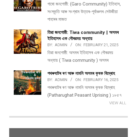
গাৰো জনগোষ্ঠী: (Garo Community) ইতিহাস,
সংস্কৃতি আৰু সংগ্ৰাম উত্তৰ-পূৰ্বাঞ্চলৰ সেউজীয়া
পাহাৰৰ মাজত
তিৱা জনগোষ্ঠী: Tiwa community || অসমৰ
ইতিহাসৰ এক গৌৰৱময় অধ্যায়
BY:
ADMIN
ON:
FEBRUARY 21, 2025
তিৱা জনগোষ্ঠী: অসমৰ ইতিহাসৰ এক গৌৰৱময়
অধ্যায় ( Tiwa community ) অসমৰ
পথ​ৰুঘাট​ৰ ৰণ আৰু নামনি অসম​ৰ কৃষক বিদ্ৰোহ​
BY:
ADMIN
ON:
FEBRUARY 16, 2025
পথ​ৰুঘাট​ৰ ৰণ আৰু নামনি অসম​ৰ কৃষক বিদ্ৰোহ​
(Patharughat Peasant Uprising ) ১৮৫৭
VIEW ALL