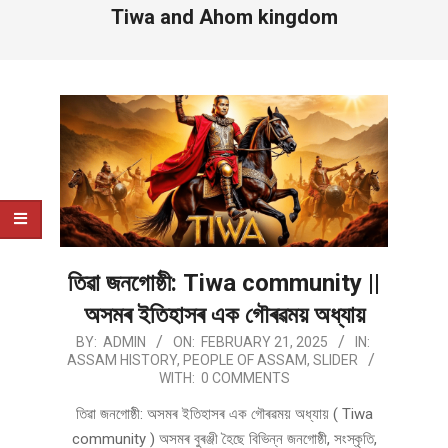
Tiwa and Ahom kingdom
তিৱা জনগোষ্ঠী: Tiwa community ||
অসমৰ ইতিহাসৰ এক গৌৰৱময় অধ্যায়
2025-
BY:
ADMIN
ON:
FEBRUARY 21, 2025
IN:
ASSAM HISTORY
,
PEOPLE OF ASSAM
,
SLIDER
02-
WITH:
0 COMMENTS
21
তিৱা জনগোষ্ঠী: অসমৰ ইতিহাসৰ এক গৌৰৱময় অধ্যায় ( Tiwa
community ) অসমৰ বুৰঞ্জী হৈছে বিভিন্ন জনগোষ্ঠী, সংস্কৃতি,