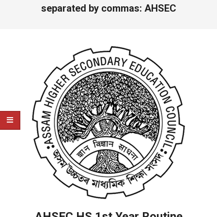
separated by commas: AHSEC
AHSEC HS 1st Year Routine