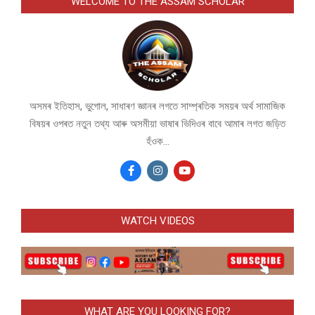
WELCOME TO THE ASSAM SCHOLAR
অসমৰ ইতিহাস, ভুগোল, সাধাৰণ জ্ঞানৰ লগতে সাম্প্ৰতিক সময়ৰ অৰ্থ সামাজিক
বিষয়ৰ ওপৰত নতুন তথ্য আৰু অসমীয়া ভাষাৰ ভিদিওৰ বাবে আমাৰ লগত জড়িত
হঁওক...
WATCH VIDEOS
WHAT ARE YOU LOOKING FOR?