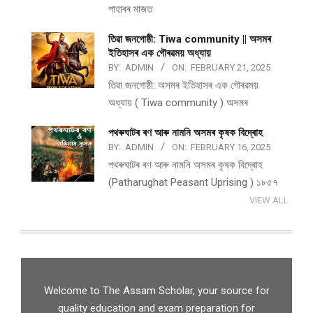
পাহাৰৰ মাজত
তিৱা জনগোষ্ঠী: Tiwa community || অসমৰ
ইতিহাসৰ এক গৌৰৱময় অধ্যায়
BY:
ADMIN
ON:
FEBRUARY 21, 2025
তিৱা জনগোষ্ঠী: অসমৰ ইতিহাসৰ এক গৌৰৱময়
অধ্যায় ( Tiwa community ) অসমৰ
পথ​ৰুঘাট​ৰ ৰণ আৰু নামনি অসম​ৰ কৃষক বিদ্ৰোহ​
BY:
ADMIN
ON:
FEBRUARY 16, 2025
পথ​ৰুঘাট​ৰ ৰণ আৰু নামনি অসম​ৰ কৃষক বিদ্ৰোহ​
(Patharughat Peasant Uprising ) ১৮৫৭
VIEW ALL
Welcome to The Assam Scholar, your source for
quality education and exam preparation for