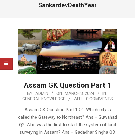
SankardevDeathYear
Assam GK Question Part 1
2024-
BY:
ADMIN
ON:
MARCH 3, 2024
IN:
GENERAL KNOWLEDGE
WITH:
0 COMMENTS
03-
03
Assam GK Question Part 1 Q1. Which city is
called the Gateway to Northeast? Ans – Guwahati
Q2. Who was the first to start the system of land
surveying in Assam? Ans – Gadadhar Singha Q3.