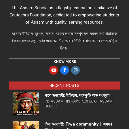
The Assam Scholar is a flagship educational initiative of
Edutechra Foundation, dedicated to empowering students
of Assam with quality learning resources.
অসমৰ ইতিহাস, ভুগোল, সাধাৰণ জ্ঞানৰ লগতে সাম্প্ৰতিক সময়ৰ অৰ্থ সামাজিক
বিষয়ৰ ওপৰত নতুন তথ্য আৰু অসমীয়া ভাষাৰ ভিদিওৰ বাবে আমাৰ লগত জড়িত
হঁওক...
KNOW MORE
RECENT POSTS
গাৰো জনগোষ্ঠী: ইতিহাস, সংস্কৃতি আৰু সংগ্ৰাম
IN:
ASSAM HISTORY
,
PEOPLE OF ASSAM
,
SLIDER
তিৱা জনগোষ্ঠী: Tiwa community || অসমৰ