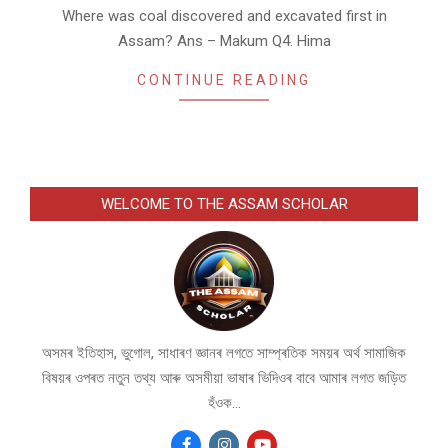
Where was coal discovered and excavated first in
Assam? Ans – Makum Q4. Hima
CONTINUE READING
WELCOME TO THE ASSAM SCHOLAR
অসমৰ ইতিহাস, ভুগোল, সাধাৰণ জ্ঞানৰ লগতে সাম্প্ৰতিক সময়ৰ অৰ্থ সামাজিক
বিষয়ৰ ওপৰত নতুন তথ্য আৰু অসমীয়া ভাষাৰ ভিদিওৰ বাবে আমাৰ লগত জড়িত
হঁওক...