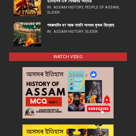
ইতিহাসৰ এক গৌৰৱময় অধ্যায়
IN:
ASSAM HISTORY
,
PEOPLE OF ASSAM
,
SLIDER
পথ​ৰুঘাট​ৰ ৰণ আৰু নামনি অসম​ৰ কৃষক বিদ্ৰোহ​
IN:
ASSAM HISTORY
,
SLIDER
WATCH VIDEO