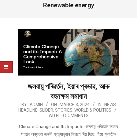
Renewable energy
জলবায়ু পৰিৱৰ্তন, ইয়াৰ প্ৰভাৱ, আৰু
বহনক্ষম সমাধান
2024-
BY:
ADMIN
ON:
MARCH 3, 2024
IN:
NEWS
HEADLINE
,
SLIDER
,
STORIES
,
WORLD & POLITICS
03-
WITH:
0 COMMENTS
03
Climate Change and Its Impacts: জলবায়ু পৰিৱৰ্তন আমাৰ
সময়ৰ অন্যতম জৰুৰী প্ৰত্যাহ্বান হিচাপে থিয় দিছে, যিয়ে গ্ৰহটোৰ