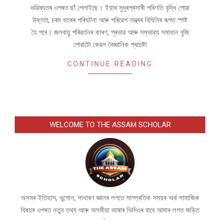
ভৱিষ্যতৰ ওপৰত ছাঁ পেলাইছে। ইয়াৰ সুদূৰপ্ৰসাৰী পৰিণতি বৃদ্ধি পোৱা
উষ্ণতা, চৰম বতৰৰ পৰিঘটনা আৰু পৰিৱেশ তন্ত্ৰৰ বিঘিনিৰ ৰূপত স্পষ্ট
হৈ পৰে। জলবায়ু পৰিৱৰ্তনৰ কাৰণ, প্ৰভাৱ আৰু সম্ভাৱ্য সমাধান বুজি
পোৱাটো কেৱল বৈজ্ঞানিক প্ৰচেষ্টা
CONTINUE READING
WELCOME TO THE ASSAM SCHOLAR
অসমৰ ইতিহাস, ভুগোল, সাধাৰণ জ্ঞানৰ লগতে সাম্প্ৰতিক সময়ৰ অৰ্থ সামাজিক
বিষয়ৰ ওপৰত নতুন তথ্য আৰু অসমীয়া ভাষাৰ ভিদিওৰ বাবে আমাৰ লগত জড়িত