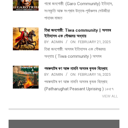
গাৰো জনগোষ্ঠী: (Garo Community) ইতিহাস,
সংস্কৃতি আৰু সংগ্ৰাম উত্তৰ-পূৰ্বাঞ্চলৰ সেউজীয়া
পাহাৰৰ মাজত
তিৱা জনগোষ্ঠী: Tiwa community || অসমৰ
ইতিহাসৰ এক গৌৰৱময় অধ্যায়
BY:
ADMIN
ON:
FEBRUARY 21, 2025
তিৱা জনগোষ্ঠী: অসমৰ ইতিহাসৰ এক গৌৰৱময়
অধ্যায় ( Tiwa community ) অসমৰ
পথ​ৰুঘাট​ৰ ৰণ আৰু নামনি অসম​ৰ কৃষক বিদ্ৰোহ​
BY:
ADMIN
ON:
FEBRUARY 16, 2025
পথ​ৰুঘাট​ৰ ৰণ আৰু নামনি অসম​ৰ কৃষক বিদ্ৰোহ​
(Patharughat Peasant Uprising ) ১৮৫৭
VIEW ALL