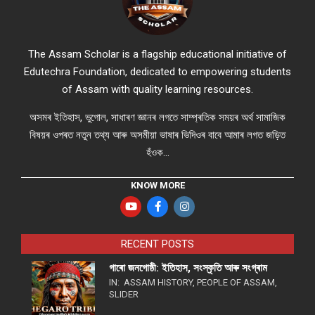
The Assam Scholar is a flagship educational initiative of
Edutechra Foundation, dedicated to empowering students
of Assam with quality learning resources.
অসমৰ ইতিহাস, ভুগোল, সাধাৰণ জ্ঞানৰ লগতে সাম্প্ৰতিক সময়ৰ অৰ্থ সামাজিক
বিষয়ৰ ওপৰত নতুন তথ্য আৰু অসমীয়া ভাষাৰ ভিদিওৰ বাবে আমাৰ লগত জড়িত
হঁওক...
KNOW MORE
RECENT POSTS
গাৰো জনগোষ্ঠী: ইতিহাস, সংস্কৃতি আৰু সংগ্ৰাম
IN:
ASSAM HISTORY
,
PEOPLE OF ASSAM
,
SLIDER