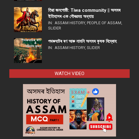
তিৱা জনগোষ্ঠী: Tiwa community || অসমৰ
ইতিহাসৰ এক গৌৰৱময় অধ্যায়
IN:
ASSAM HISTORY
,
PEOPLE OF ASSAM
,
SLIDER
পথ​ৰুঘাট​ৰ ৰণ আৰু নামনি অসম​ৰ কৃষক বিদ্ৰোহ​
IN:
ASSAM HISTORY
,
SLIDER
WATCH VIDEO