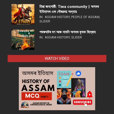
তিৱা জনগোষ্ঠী: Tiwa community || অসমৰ
ইতিহাসৰ এক গৌৰৱময় অধ্যায়
IN:
ASSAM HISTORY
,
PEOPLE OF ASSAM
,
SLIDER
পথ​ৰুঘাট​ৰ ৰণ আৰু নামনি অসম​ৰ কৃষক বিদ্ৰোহ​
IN:
ASSAM HISTORY
,
SLIDER
WATCH VIDEO