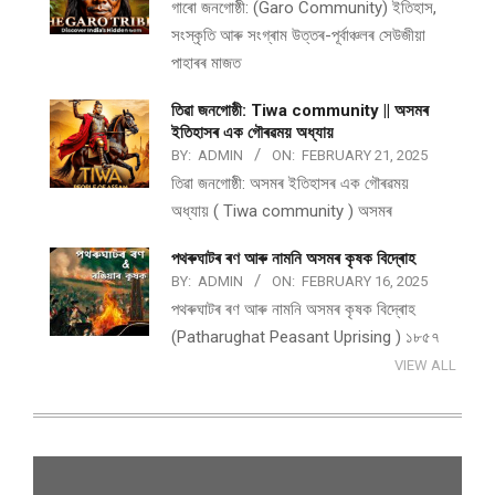
গাৰো জনগোষ্ঠী: (Garo Community) ইতিহাস,
সংস্কৃতি আৰু সংগ্ৰাম উত্তৰ-পূৰ্বাঞ্চলৰ সেউজীয়া
পাহাৰৰ মাজত
তিৱা জনগোষ্ঠী: Tiwa community || অসমৰ
ইতিহাসৰ এক গৌৰৱময় অধ্যায়
BY:
ADMIN
ON:
FEBRUARY 21, 2025
তিৱা জনগোষ্ঠী: অসমৰ ইতিহাসৰ এক গৌৰৱময়
অধ্যায় ( Tiwa community ) অসমৰ
পথ​ৰুঘাট​ৰ ৰণ আৰু নামনি অসম​ৰ কৃষক বিদ্ৰোহ​
BY:
ADMIN
ON:
FEBRUARY 16, 2025
পথ​ৰুঘাট​ৰ ৰণ আৰু নামনি অসম​ৰ কৃষক বিদ্ৰোহ​
(Patharughat Peasant Uprising ) ১৮৫৭
VIEW ALL