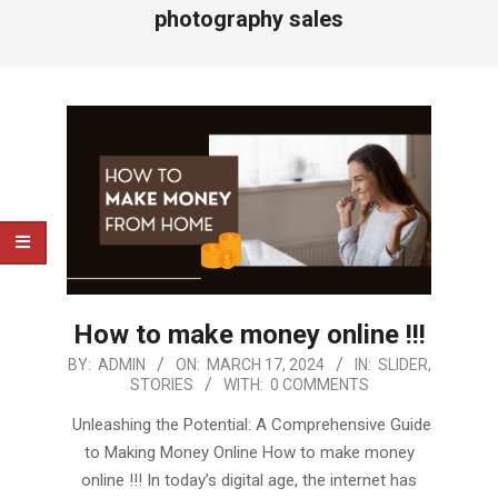
photography sales
How to make money online !!!
2024-
BY:
ADMIN
ON:
MARCH 17, 2024
IN:
SLIDER
,
STORIES
WITH:
0 COMMENTS
03-
17
Unleashing the Potential: A Comprehensive Guide
to Making Money Online How to make money
online !!! In today’s digital age, the internet has