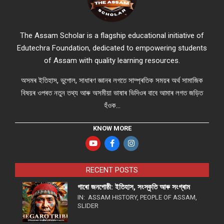
The Assam Scholar is a flagship educational initiative of
Edutechra Foundation, dedicated to empowering students
of Assam with quality learning resources.
অসমৰ ইতিহাস, ভুগোল, সাধাৰণ জ্ঞানৰ লগতে সাম্প্ৰতিক সময়ৰ অৰ্থ সামাজিক
বিষয়ৰ ওপৰত নতুন তথ্য আৰু অসমীয়া ভাষাৰ ভিদিওৰ বাবে আমাৰ লগত জড়িত
হঁওক...
KNOW MORE
RECENT POSTS
গাৰো জনগোষ্ঠী: ইতিহাস, সংস্কৃতি আৰু সংগ্ৰাম
IN:
ASSAM HISTORY
,
PEOPLE OF ASSAM
,
SLIDER