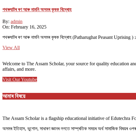
পথ​ৰুঘাট​ৰ ৰণ আৰু নামনি অসম​ৰ কৃষক বিদ্ৰোহ​
By:
admin
On:
February 16, 2025
পথ​ৰুঘাট​ৰ ৰণ আৰু নামনি অসম​ৰ কৃষক বিদ্ৰোহ​ (Patharughat Peasant Uprising )
View All
Welcome to The Assam Scholar, your source for quality education and
affairs, and more.
Visit Our Youtube
আমাৰ বিষয়ে
The Assam Scholar is a flagship educational initiative of Edutechra 
অসমৰ ইতিহাস, ভুগোল, সাধাৰণ জ্ঞানৰ লগতে সাম্প্ৰতিক সময়ৰ অৰ্থ সামাজিক বিষয়ৰ ও