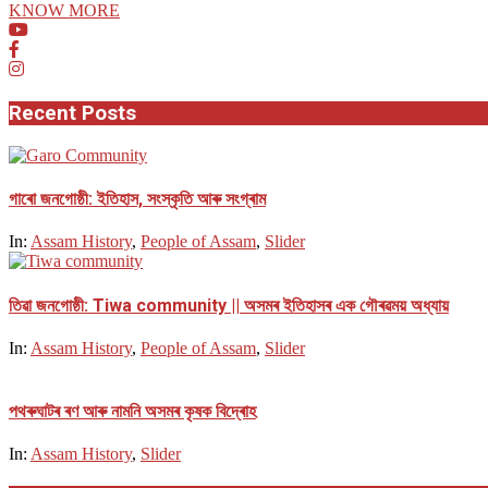
KNOW MORE
Recent Posts
গাৰো জনগোষ্ঠী: ইতিহাস, সংস্কৃতি আৰু সংগ্ৰাম
In:
Assam History
,
People of Assam
,
Slider
তিৱা জনগোষ্ঠী: Tiwa community || অসমৰ ইতিহাসৰ এক গৌৰৱময় অধ্যায়
In:
Assam History
,
People of Assam
,
Slider
পথ​ৰুঘাট​ৰ ৰণ আৰু নামনি অসম​ৰ কৃষক বিদ্ৰোহ​
In:
Assam History
,
Slider