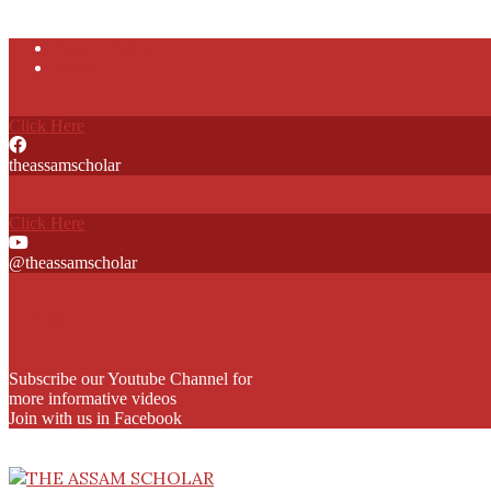
Skip
Privacy Policy
to
Home
content
Click Here
theassamscholar
Click Here
@theassamscholar
Subscribe our Youtube Channel for
more informative videos
Join with us in Facebook