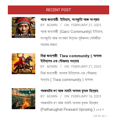
RECENT POST
গাৰো জনগোষ্ঠী: ইতিহাস, সংস্কৃতি আৰু সংগ্ৰাম
BY:
ADMIN
ON:
FEBRUARY 21, 2025
গাৰো জনগোষ্ঠী: (Garo Community) ইতিহাস,
সংস্কৃতি আৰু সংগ্ৰাম উত্তৰ-পূৰ্বাঞ্চলৰ সেউজীয়া
পাহাৰৰ মাজত
তিৱা জনগোষ্ঠী: Tiwa community || অসমৰ
ইতিহাসৰ এক গৌৰৱময় অধ্যায়
BY:
ADMIN
ON:
FEBRUARY 21, 2025
তিৱা জনগোষ্ঠী: অসমৰ ইতিহাসৰ এক গৌৰৱময়
অধ্যায় ( Tiwa community ) অসমৰ
পথ​ৰুঘাট​ৰ ৰণ আৰু নামনি অসম​ৰ কৃষক বিদ্ৰোহ​
BY:
ADMIN
ON:
FEBRUARY 16, 2025
পথ​ৰুঘাট​ৰ ৰণ আৰু নামনি অসম​ৰ কৃষক বিদ্ৰোহ​
(Patharughat Peasant Uprising ) ১৮৫৭
VIEW ALL