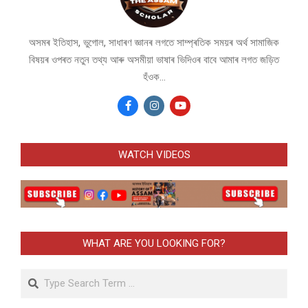
অসমৰ ইতিহাস, ভুগোল, সাধাৰণ জ্ঞানৰ লগতে সাম্প্ৰতিক সময়ৰ অৰ্থ সামাজিক
বিষয়ৰ ওপৰত নতুন তথ্য আৰু অসমীয়া ভাষাৰ ভিদিওৰ বাবে আমাৰ লগত জড়িত
হঁওক...
WATCH VIDEOS
WHAT ARE YOU LOOKING FOR?
Search