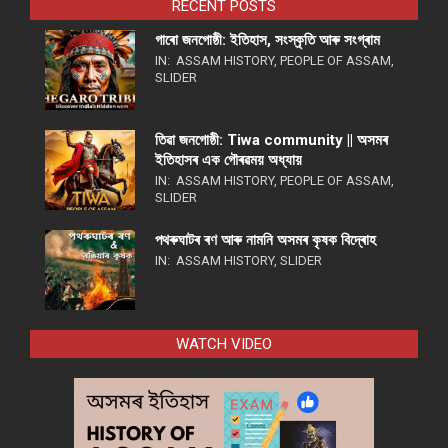
RECENT POSTS
গাৰো জনগোষ্ঠী: ইতিহাস, সংস্কৃতি আৰু সংগ্ৰাম
IN:
ASSAM HISTORY
,
PEOPLE OF ASSAM
,
SLIDER
তিৱা জনগোষ্ঠী: Tiwa community || অসমৰ
ইতিহাসৰ এক গৌৰৱময় অধ্যায়
IN:
ASSAM HISTORY
,
PEOPLE OF ASSAM
,
SLIDER
পথ​ৰুঘাট​ৰ ৰণ আৰু নামনি অসম​ৰ কৃষক বিদ্ৰোহ​
IN:
ASSAM HISTORY
,
SLIDER
WATCH VIDEO