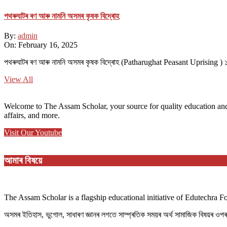
পথ​ৰুঘাট​ৰ ৰণ আৰু নামনি অসম​ৰ কৃষক বিদ্ৰোহ​
By:
admin
On:
February 16, 2025
পথ​ৰুঘাট​ৰ ৰণ আৰু নামনি অসম​ৰ কৃষক বিদ্ৰোহ​ (Patharughat Peasant Uprising )
View All
Welcome to The Assam Scholar, your source for quality education and
affairs, and more.
Visit Our Youtube
আমাৰ বিষয়ে
The Assam Scholar is a flagship educational initiative of Edutechra 
অসমৰ ইতিহাস, ভুগোল, সাধাৰণ জ্ঞানৰ লগতে সাম্প্ৰতিক সময়ৰ অৰ্থ সামাজিক বিষয়ৰ ও