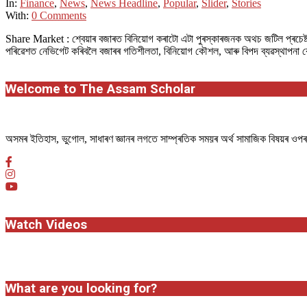
26
In:
Finance
,
News
,
News Headline
,
Popular
,
Slider
,
Stories
With:
0 Comments
Share Market : শ্বেয়াৰ বজাৰত বিনিয়োগ কৰাটো এটা পুৰস্কাৰজনক অথচ জটিল প্ৰচেষ্টা হ’ব
পৰিৱেশত নেভিগেট কৰিবলৈ বজাৰৰ গতিশীলতা, বিনিয়োগ কৌশল, আৰু বিপদ ব্যৱস্থাপনা কৌশল
Welcome to The Assam Scholar
অসমৰ ইতিহাস, ভুগোল, সাধাৰণ জ্ঞানৰ লগতে সাম্প্ৰতিক সময়ৰ অৰ্থ সামাজিক বিষয়ৰ ও
Watch Videos
What are you looking for?