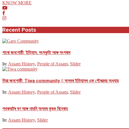
KNOW MORE
Recent Posts
গাৰো জনগোষ্ঠী: ইতিহাস, সংস্কৃতি আৰু সংগ্ৰাম
In:
Assam History
,
People of Assam
,
Slider
তিৱা জনগোষ্ঠী: Tiwa community || অসমৰ ইতিহাসৰ এক গৌৰৱময় অধ্যায়
In:
Assam History
,
People of Assam
,
Slider
পথ​ৰুঘাট​ৰ ৰণ আৰু নামনি অসম​ৰ কৃষক বিদ্ৰোহ​
In:
Assam History
,
Slider