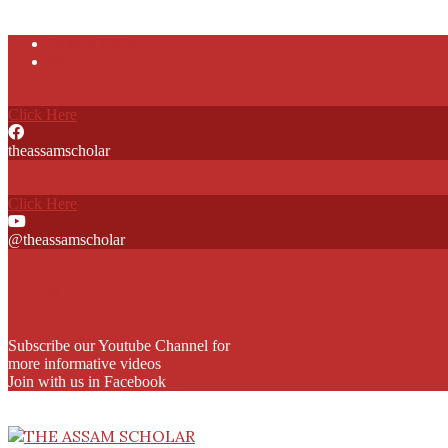
Skip
Privacy Policy
to
Home
content
Click Here
theassamscholar
Click Here
@theassamscholar
Subscribe our Youtube Channel for
more informative videos
Join with us in Facebook