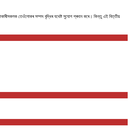
য়োগকাৰীসকলক তেওঁলোকৰ সম্পদ বৃদ্ধিৰ যথেষ্ট সুযোগ প্ৰদান কৰে। কিন্তু এই বিত্তীয়