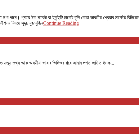
 পাৰে। প্ৰায়ে ষ্টক মাৰ্কেট বা ইকুইটি মাৰ্কেট বুলি কোৱা ভাৰতীয় শ্বেয়াৰ মাৰ্কেটে বিনি
ৰ বিষয়ে সুদৃঢ় বুজাবুজিৰ
Continue Reading
পৰত নতুন তথ্য আৰু অসমীয়া ভাষাৰ ভিদিওৰ বাবে আমাৰ লগত জড়িত হঁওক...