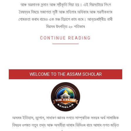
আৰু অৱদানক সন্মান আৰু স্বীকৃতি দিয়া হয়। এই দিৱসটোৱে লিংগ
বৈষম্যৰ বিষয়ে সজাগতা সৃষ্টি আৰু মহিলাৰ অধিকাৰ আৰু সৱলীকৰণৰ
পোষকতা কৰাৰ বাবেও এক মঞ্চ হিচাপে কাম কৰে। আন্তঃৰাষ্ট্ৰীয় নাৰী
দিৱসৰ উৎপত্তি ২০ শতিকাৰ
CONTINUE READING
WELCOME TO THE ASSAM SCHOLAR
অসমৰ ইতিহাস, ভুগোল, সাধাৰণ জ্ঞানৰ লগতে সাম্প্ৰতিক সময়ৰ অৰ্থ সামাজিক
বিষয়ৰ ওপৰত নতুন তথ্য আৰু অসমীয়া ভাষাৰ ভিদিওৰ বাবে আমাৰ লগত জড়িত