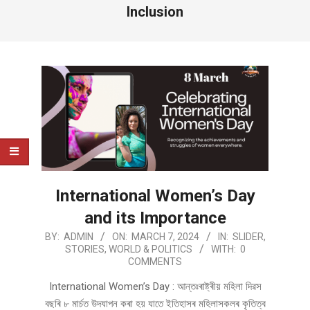
Inclusion
International Women’s Day
and its Importance
2024-
BY:
ADMIN
ON:
MARCH 7, 2024
IN:
SLIDER
,
STORIES
,
WORLD & POLITICS
WITH:
0
03-
COMMENTS
07
International Women’s Day : আন্তঃৰাষ্ট্ৰীয় মহিলা দিৱস
বছৰি ৮ মাৰ্চত উদযাপন কৰা হয় যাতে ইতিহাসৰ মহিলাসকলৰ কৃতিত্ব