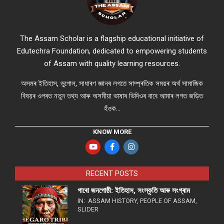
The Assam Scholar is a flagship educational initiative of
Edutechra Foundation, dedicated to empowering students
of Assam with quality learning resources.
অসমৰ ইতিহাস, ভুগোল, সাধাৰণ জ্ঞানৰ লগতে সাম্প্ৰতিক সময়ৰ অৰ্থ সামাজিক
বিষয়ৰ ওপৰত নতুন তথ্য আৰু অসমীয়া ভাষাৰ ভিদিওৰ বাবে আমাৰ লগত জড়িত
হঁওক...
KNOW MORE
RECENT POSTS
গাৰো জনগোষ্ঠী: ইতিহাস, সংস্কৃতি আৰু সংগ্ৰাম
IN:
ASSAM HISTORY
,
PEOPLE OF ASSAM
,
SLIDER