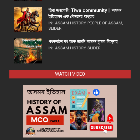
তিৱা জনগোষ্ঠী: Tiwa community || অসমৰ
ইতিহাসৰ এক গৌৰৱময় অধ্যায়
IN:
ASSAM HISTORY
,
PEOPLE OF ASSAM
,
SLIDER
পথ​ৰুঘাট​ৰ ৰণ আৰু নামনি অসম​ৰ কৃষক বিদ্ৰোহ​
IN:
ASSAM HISTORY
,
SLIDER
WATCH VIDEO