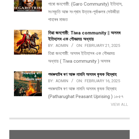
গাৰো জনগোষ্ঠী: (Garo Community) ইতিহাস,
সংস্কৃতি আৰু সংগ্ৰাম উত্তৰ-পূৰ্বাঞ্চলৰ সেউজীয়া
পাহাৰৰ মাজত
তিৱা জনগোষ্ঠী: Tiwa community || অসমৰ
ইতিহাসৰ এক গৌৰৱময় অধ্যায়
BY:
ADMIN
ON:
FEBRUARY 21, 2025
তিৱা জনগোষ্ঠী: অসমৰ ইতিহাসৰ এক গৌৰৱময়
অধ্যায় ( Tiwa community ) অসমৰ
পথ​ৰুঘাট​ৰ ৰণ আৰু নামনি অসম​ৰ কৃষক বিদ্ৰোহ​
BY:
ADMIN
ON:
FEBRUARY 16, 2025
পথ​ৰুঘাট​ৰ ৰণ আৰু নামনি অসম​ৰ কৃষক বিদ্ৰোহ​
(Patharughat Peasant Uprising ) ১৮৫৭
VIEW ALL