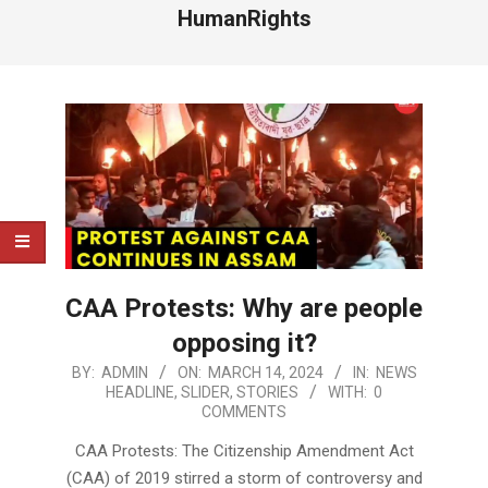
HumanRights
CAA Protests: Why are people
opposing it?
2024-
BY:
ADMIN
ON:
MARCH 14, 2024
IN:
NEWS
HEADLINE
,
SLIDER
,
STORIES
WITH:
0
03-
COMMENTS
14
CAA Protests: The Citizenship Amendment Act
(CAA) of 2019 stirred a storm of controversy and