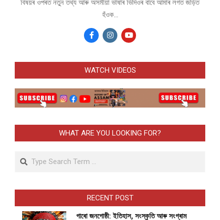
বিষয়ৰ ওপৰত নতুন তথ্য আৰু অসমীয়া ভাষাৰ ভিদিওৰ বাবে আমাৰ লগত জড়িত
হঁওক...
WATCH VIDEOS
WHAT ARE YOU LOOKING FOR?
Search
RECENT POST
গাৰো জনগোষ্ঠী: ইতিহাস, সংস্কৃতি আৰু সংগ্ৰাম