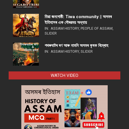
তিৱা জনগোষ্ঠী: Tiwa community || অসমৰ
ইতিহাসৰ এক গৌৰৱময় অধ্যায়
IN:
ASSAM HISTORY
,
PEOPLE OF ASSAM
,
SLIDER
পথ​ৰুঘাট​ৰ ৰণ আৰু নামনি অসম​ৰ কৃষক বিদ্ৰোহ​
IN:
ASSAM HISTORY
,
SLIDER
WATCH VIDEO