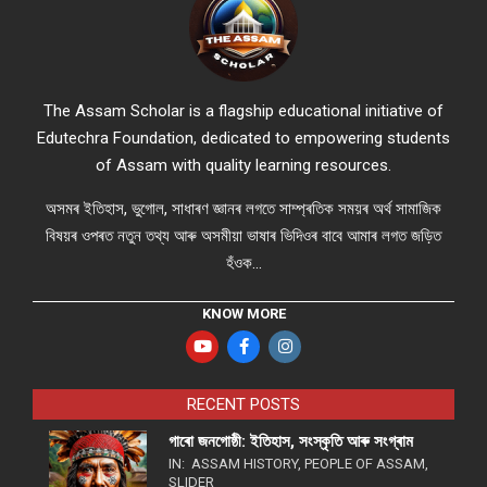
The Assam Scholar is a flagship educational initiative of
Edutechra Foundation, dedicated to empowering students
of Assam with quality learning resources.
অসমৰ ইতিহাস, ভুগোল, সাধাৰণ জ্ঞানৰ লগতে সাম্প্ৰতিক সময়ৰ অৰ্থ সামাজিক
বিষয়ৰ ওপৰত নতুন তথ্য আৰু অসমীয়া ভাষাৰ ভিদিওৰ বাবে আমাৰ লগত জড়িত
হঁওক...
KNOW MORE
RECENT POSTS
গাৰো জনগোষ্ঠী: ইতিহাস, সংস্কৃতি আৰু সংগ্ৰাম
IN:
ASSAM HISTORY
,
PEOPLE OF ASSAM
,
SLIDER