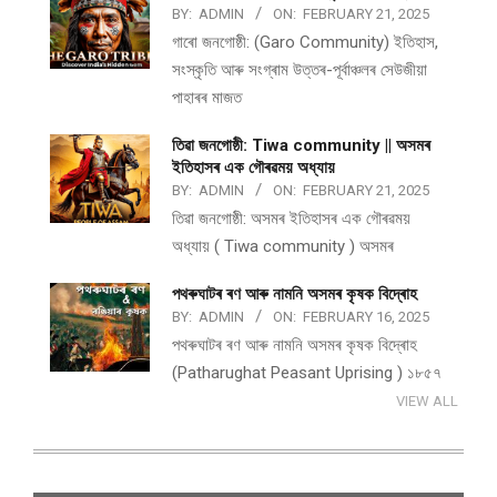
BY:
ADMIN
ON:
FEBRUARY 21, 2025
গাৰো জনগোষ্ঠী: (Garo Community) ইতিহাস,
সংস্কৃতি আৰু সংগ্ৰাম উত্তৰ-পূৰ্বাঞ্চলৰ সেউজীয়া
পাহাৰৰ মাজত
তিৱা জনগোষ্ঠী: Tiwa community || অসমৰ
ইতিহাসৰ এক গৌৰৱময় অধ্যায়
BY:
ADMIN
ON:
FEBRUARY 21, 2025
তিৱা জনগোষ্ঠী: অসমৰ ইতিহাসৰ এক গৌৰৱময়
অধ্যায় ( Tiwa community ) অসমৰ
পথ​ৰুঘাট​ৰ ৰণ আৰু নামনি অসম​ৰ কৃষক বিদ্ৰোহ​
BY:
ADMIN
ON:
FEBRUARY 16, 2025
পথ​ৰুঘাট​ৰ ৰণ আৰু নামনি অসম​ৰ কৃষক বিদ্ৰোহ​
(Patharughat Peasant Uprising ) ১৮৫৭
VIEW ALL