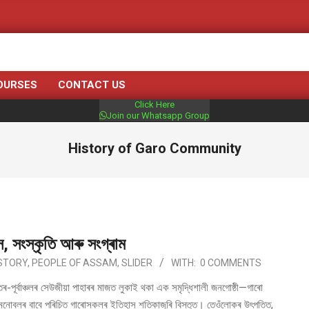
OURSES
CONTACT US
Click Here
Join our Whatsapp Group
History of Garo Community
, সংস্কৃতি আৰু সংগ্ৰাম
STORY
,
PEOPLE OF ASSAM
,
SLIDER
WITH:
0 COMMENTS
ূৰ্বাঞ্চলৰ সেউজীয়া পাহাৰৰ মাজত লুকাই থকা এক সমৃদ্ধিশালী জনগোষ্ঠী—গাৰো
োবলৰ বাবে পৰিচিত গাৰোসকলৰ ইতিহাস শতিকাজুৰি বিস্তৃত। তেওঁলোকৰ উৎপত্তি,