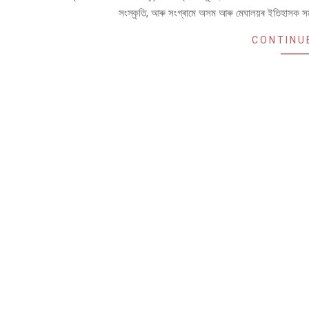
সংস্কৃতি, আৰু সংগ্ৰামে অসম আৰু মেঘালয়ৰ ইতিহাসক সম
CONTINU