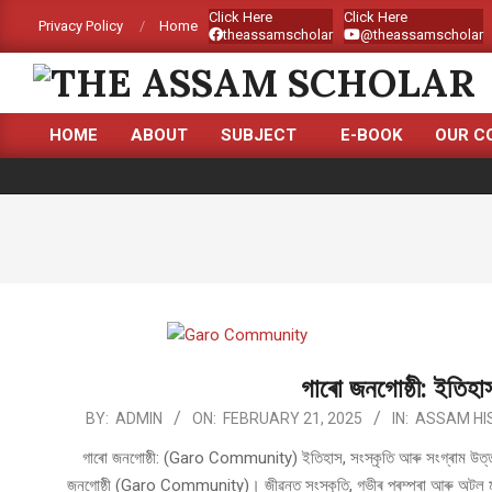
Skip
Click Here
Click Here
Privacy Policy
Home
theassamscholar
@theassamscholar
to
content
THE
HOME
ABOUT
SUBJECT
E-BOOK
OUR C
ASSAM
Primary
Navigation
SCHOLAR
Menu
গাৰো জনগোষ্ঠী: ইতিহাস
2025-
BY:
ADMIN
ON:
FEBRUARY 21, 2025
IN:
ASSAM HI
02-
গাৰো জনগোষ্ঠী: (Garo Community) ইতিহাস, সংস্কৃতি আৰু সংগ্ৰাম উত্তৰ-প
21
জনগোষ্ঠী (Garo Community)। জীৱন্ত সংস্কৃতি, গভীৰ পৰম্পৰা আৰু অটল মন