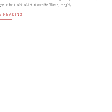
ৃদ্ধ কৰিছে। আজি আমি গাৰো জনগোষ্ঠীৰ ইতিহাস, সংস্কৃতি,
E READING