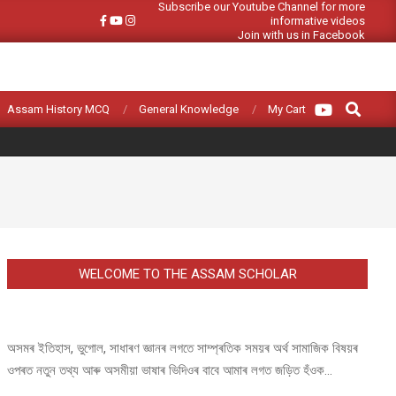
Subscribe our Youtube Channel for more
informative videos
Join with us in Facebook
Search
Assam History MCQ
General Knowledge
My Cart
WELCOME TO THE ASSAM SCHOLAR
অসমৰ ইতিহাস, ভুগোল, সাধাৰণ জ্ঞানৰ লগতে সাম্প্ৰতিক সময়ৰ অৰ্থ সামাজিক বিষয়ৰ
ওপৰত নতুন তথ্য আৰু অসমীয়া ভাষাৰ ভিদিওৰ বাবে আমাৰ লগত জড়িত হঁওক...