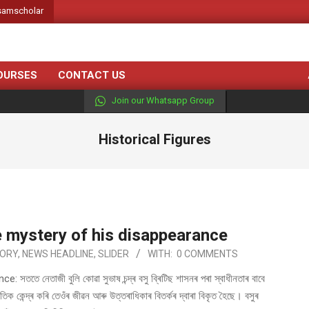
amscholar
OURSES
CONTACT US
Join our Whatsapp Group
Historical Figures
 mystery of his disappearance
TORY
,
NEWS HEADLINE
,
SLIDER
WITH:
0 COMMENTS
েতাজী বুলি কোৱা সুভাষ চন্দ্ৰ বসু ব্ৰিটিছ শাসনৰ পৰা স্বাধীনতাৰ বাবে
িক কেন্দ্ৰ কৰি তেওঁৰ জীৱন আৰু উত্তৰাধিকাৰ বিতৰ্কৰ দ্বাৰা বিকৃত হৈছে। বসুৰ