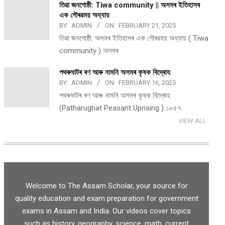
তিৱা জনগোষ্ঠী: Tiwa community || অসমৰ ইতিহাসৰ
এক গৌৰৱময় অধ্যায়
BY:
ADMIN
ON:
FEBRUARY 21, 2025
তিৱা জনগোষ্ঠী: অসমৰ ইতিহাসৰ এক গৌৰৱময় অধ্যায় ( Tiwa
community ) অসমৰ
পথ​ৰুঘাট​ৰ ৰণ আৰু নামনি অসম​ৰ কৃষক বিদ্ৰোহ​
BY:
ADMIN
ON:
FEBRUARY 16, 2025
পথ​ৰুঘাট​ৰ ৰণ আৰু নামনি অসম​ৰ কৃষক বিদ্ৰোহ​
(Patharughat Peasant Uprising ) ১৮৫৭
VIEW ALL
Welcome to The Assam Scholar, your source for
quality education and exam preparation for government
exams in Assam and India. Our videos cover topics
such as history, geography, science, math, current