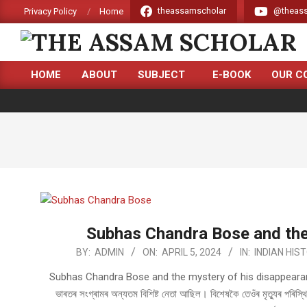
Skip
theassamscholar
@theass
Privacy Policy
Home
to
content
THE
HOME
ABOUT
SUBJECT
E-BOOK
OUR C
ASSAM
Primary
Navigation
SCHOLAR
Menu
Subhas Chandra Bose and the
2024-
BY:
ADMIN
ON:
APRIL 5, 2024
IN:
INDIAN HIS
04-
Subhas Chandra Bose and the mystery of his disappearance: সততে ন
05
ভাৰতৰ সংগ্ৰামৰ অন্যতম বিশিষ্ট নেতা আছিল। বিশেষকৈ তেওঁৰ মৃত্যুৰ পৰিস্থিত