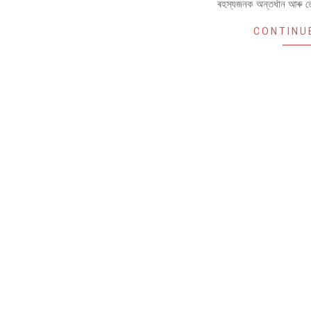
ৰহস্যজনক অন্তৰ্ধান আৰু তেওঁ
CONTINU