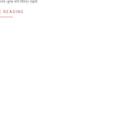
ক কেন্দ্ৰ কৰি বিভিন্ন তত্ত্বই
E READING