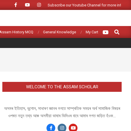
Subscribe our Youtube Channel for more informat
Search
Assam History MCQ
General Knowledge
My Cart
WELCOME TO THE ASSAM SCHOLAR
অসমৰ ইতিহাস, ভুগোল, সাধাৰণ জ্ঞানৰ লগতে সাম্প্ৰতিক সময়ৰ অৰ্থ সামাজিক বিষয়ৰ
ওপৰত নতুন তথ্য আৰু অসমীয়া ভাষাৰ ভিদিওৰ বাবে আমাৰ লগত জড়িত হঁওক...