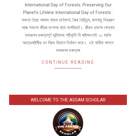
International Day of Forests: Preserving Our
Planet’s Lifeline International Day of Forests :
অৰণ্য হৈছে আমাৰ গ্ৰহৰ হাওঁফাওঁ, জৈৱ বৈচিত্ৰ্য, জলবায়ু নিয়ন্ত্ৰণ
আৰু সকলো জীৱৰ মংগলৰ বাবে অপৰিহাৰ্য।. জীৱন ধাৰণৰ ক্ষেত্ৰত
বনাঞ্চলৰ গুৰুত্বপূৰ্ণ ভূমিকাক স্বীকৃতি দি ৰাষ্ট্ৰসংঘই ২১ মাৰ্চক
আন্তঃৰাষ্ট্ৰীয় বন দিৱস হিচাপে নিৰ্ধাৰণ কৰে।. এই বাৰ্ষিক পালনে
বনাঞ্চলৰ গুৰুত্বৰ
CONTINUE READING
WELCOME TO THE ASSAM SCHOLAR