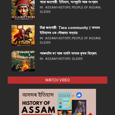
গাৰো জনগোষ্ঠী: ইতিহাস, সংস্কৃতি আৰু সংগ্ৰাম
IN:
ASSAM HISTORY
,
PEOPLE OF ASSAM
,
SLIDER
তিৱা জনগোষ্ঠী: Tiwa community || অসমৰ
ইতিহাসৰ এক গৌৰৱময় অধ্যায়
IN:
ASSAM HISTORY
,
PEOPLE OF ASSAM
,
SLIDER
পথ​ৰুঘাট​ৰ ৰণ আৰু নামনি অসম​ৰ কৃষক বিদ্ৰোহ​
IN:
ASSAM HISTORY
,
SLIDER
WATCH VIDEO