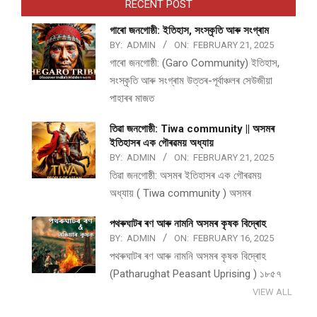
RECENT POST
গাৰো জনগোষ্ঠী: ইতিহাস, সংস্কৃতি আৰু সংগ্ৰাম
BY:
ADMIN
ON:
FEBRUARY 21, 2025
গাৰো জনগোষ্ঠী: (Garo Community) ইতিহাস,
সংস্কৃতি আৰু সংগ্ৰাম উত্তৰ-পূৰ্বাঞ্চলৰ সেউজীয়া
পাহাৰৰ মাজত
তিৱা জনগোষ্ঠী: Tiwa community || অসমৰ
ইতিহাসৰ এক গৌৰৱময় অধ্যায়
BY:
ADMIN
ON:
FEBRUARY 21, 2025
তিৱা জনগোষ্ঠী: অসমৰ ইতিহাসৰ এক গৌৰৱময়
অধ্যায় ( Tiwa community ) অসমৰ
পথ​ৰুঘাট​ৰ ৰণ আৰু নামনি অসম​ৰ কৃষক বিদ্ৰোহ​
BY:
ADMIN
ON:
FEBRUARY 16, 2025
পথ​ৰুঘাট​ৰ ৰণ আৰু নামনি অসম​ৰ কৃষক বিদ্ৰোহ​
(Patharughat Peasant Uprising ) ১৮৫৭
VIEW ALL