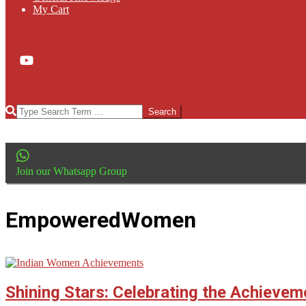
My Cart
Search
Join our Whatsapp Group
EmpoweredWomen
Shining Stars: Celebrating the Achieve