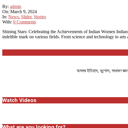
2024-
By:
admin
03-
On:
March 9, 2024
09
In:
News
,
Slider
,
Stories
With:
0 Comments
Shining Stars: Celebrating the Achievements of Indian Women Indian 
indelible mark on various fields. From science and technology to arts
অসমৰ ইতিহাস, ভুগোল, সাধাৰণ জ্ঞ
Watch Videos
What are you looking for?