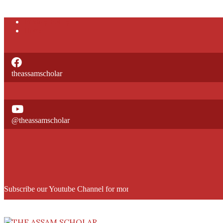
Skip
Privacy Policy
to
Home
content
theassamscholar
@theassamscholar
Subscribe our Youtube Channel for more informative videos