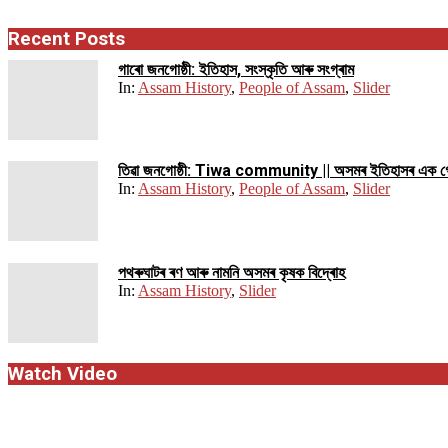
Recent Posts
গাৰো জনগোষ্ঠী: ইতিহাস, সংস্কৃতি আৰু সংগ্ৰাম
In:
Assam History
,
People of Assam
,
Slider
তিৱা জনগোষ্ঠী: Tiwa community || অসমৰ ইতিহাসৰ এক গ
In:
Assam History
,
People of Assam
,
Slider
পথ​ৰুঘাট​ৰ ৰণ আৰু নামনি অসম​ৰ কৃষক বিদ্ৰোহ​
In:
Assam History
,
Slider
Watch Video