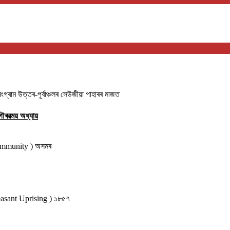
াম উত্তৰ-পূৰ্বাঞ্চলৰ সেউজীয়া পাহাৰৰ মাজত
ৌৰৱময় অধ্যায়
community ) অসমৰ
 Peasant Uprising ) ১৮৫৭