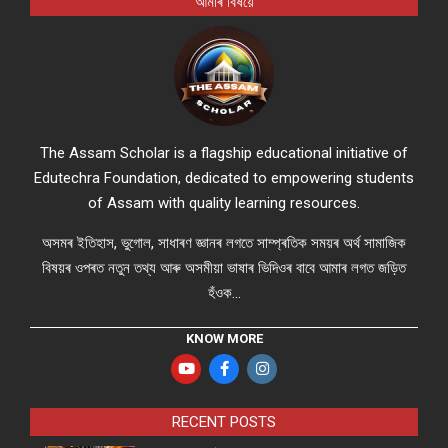
আমাৰ বিষয়ে
The Assam Scholar is a flagship educational initiative of
Edutechra Foundation, dedicated to empowering students
of Assam with quality learning resources.
অসমৰ ইতিহাস, ভুগোল, সাধাৰণ জ্ঞানৰ লগতে সাম্প্ৰতিক সময়ৰ অৰ্থ সামাজিক
বিষয়ৰ ওপৰত নতুন তথ্য আৰু অসমীয়া ভাষাৰ ভিদিওৰ বাবে আমাৰ লগত জড়িত
হঁওক...
KNOW MORE
RECENT POSTS