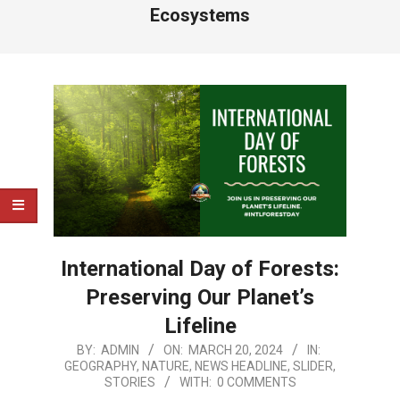
Ecosystems
International Day of Forests:
Preserving Our Planet’s
Lifeline
2024-
BY:
ADMIN
ON:
MARCH 20, 2024
IN:
GEOGRAPHY
,
NATURE
,
NEWS HEADLINE
,
SLIDER
,
03-
STORIES
WITH:
0 COMMENTS
20