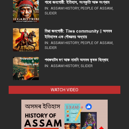
গাৰো জনগোষ্ঠী: ইতিহাস, সংস্কৃতি আৰু সংগ্ৰাম
IN:
ASSAM HISTORY
,
PEOPLE OF ASSAM
,
SLIDER
তিৱা জনগোষ্ঠী: Tiwa community || অসমৰ
ইতিহাসৰ এক গৌৰৱময় অধ্যায়
IN:
ASSAM HISTORY
,
PEOPLE OF ASSAM
,
SLIDER
পথ​ৰুঘাট​ৰ ৰণ আৰু নামনি অসম​ৰ কৃষক বিদ্ৰোহ​
IN:
ASSAM HISTORY
,
SLIDER
WATCH VIDEO