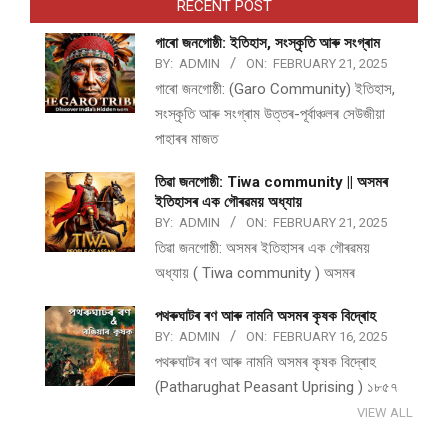
RECENT POST
গাৰো জনগোষ্ঠী: ইতিহাস, সংস্কৃতি আৰু সংগ্ৰাম
BY:
ADMIN
ON:
FEBRUARY 21, 2025
গাৰো জনগোষ্ঠী: (Garo Community) ইতিহাস,
সংস্কৃতি আৰু সংগ্ৰাম উত্তৰ-পূৰ্বাঞ্চলৰ সেউজীয়া
পাহাৰৰ মাজত
তিৱা জনগোষ্ঠী: Tiwa community || অসমৰ
ইতিহাসৰ এক গৌৰৱময় অধ্যায়
BY:
ADMIN
ON:
FEBRUARY 21, 2025
তিৱা জনগোষ্ঠী: অসমৰ ইতিহাসৰ এক গৌৰৱময়
অধ্যায় ( Tiwa community ) অসমৰ
পথ​ৰুঘাট​ৰ ৰণ আৰু নামনি অসম​ৰ কৃষক বিদ্ৰোহ​
BY:
ADMIN
ON:
FEBRUARY 16, 2025
পথ​ৰুঘাট​ৰ ৰণ আৰু নামনি অসম​ৰ কৃষক বিদ্ৰোহ​
(Patharughat Peasant Uprising ) ১৮৫৭
VIEW ALL