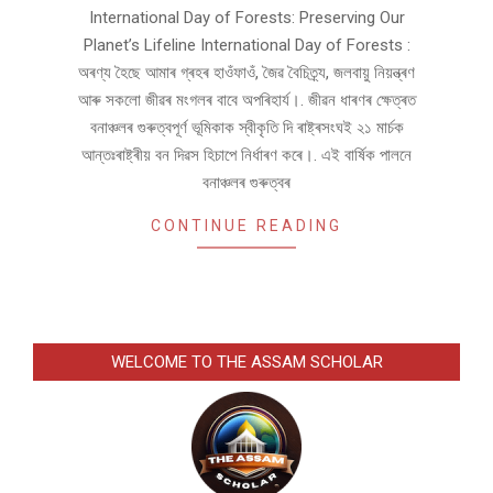
International Day of Forests: Preserving Our
Planet’s Lifeline International Day of Forests :
অৰণ্য হৈছে আমাৰ গ্ৰহৰ হাওঁফাওঁ, জৈৱ বৈচিত্ৰ্য, জলবায়ু নিয়ন্ত্ৰণ
আৰু সকলো জীৱৰ মংগলৰ বাবে অপৰিহাৰ্য।. জীৱন ধাৰণৰ ক্ষেত্ৰত
বনাঞ্চলৰ গুৰুত্বপূৰ্ণ ভূমিকাক স্বীকৃতি দি ৰাষ্ট্ৰসংঘই ২১ মাৰ্চক
আন্তঃৰাষ্ট্ৰীয় বন দিৱস হিচাপে নিৰ্ধাৰণ কৰে।. এই বাৰ্ষিক পালনে
বনাঞ্চলৰ গুৰুত্বৰ
CONTINUE READING
WELCOME TO THE ASSAM SCHOLAR