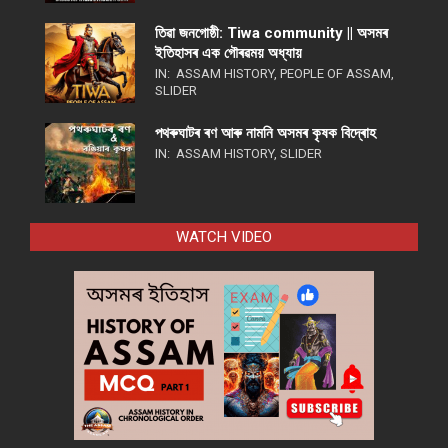
তিৱা জনগোষ্ঠী: Tiwa community || অসমৰ
ইতিহাসৰ এক গৌৰৱময় অধ্যায়
IN:
ASSAM HISTORY
,
PEOPLE OF ASSAM
,
SLIDER
পথ​ৰুঘাট​ৰ ৰণ আৰু নামনি অসম​ৰ কৃষক বিদ্ৰোহ​
IN:
ASSAM HISTORY
,
SLIDER
WATCH VIDEO