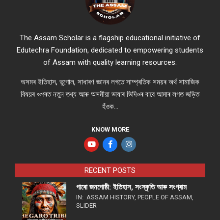
The Assam Scholar is a flagship educational initiative of
Edutechra Foundation, dedicated to empowering students
of Assam with quality learning resources.
অসমৰ ইতিহাস, ভুগোল, সাধাৰণ জ্ঞানৰ লগতে সাম্প্ৰতিক সময়ৰ অৰ্থ সামাজিক
বিষয়ৰ ওপৰত নতুন তথ্য আৰু অসমীয়া ভাষাৰ ভিদিওৰ বাবে আমাৰ লগত জড়িত
হঁওক...
KNOW MORE
RECENT POSTS
গাৰো জনগোষ্ঠী: ইতিহাস, সংস্কৃতি আৰু সংগ্ৰাম
IN:
ASSAM HISTORY
,
PEOPLE OF ASSAM
,
SLIDER