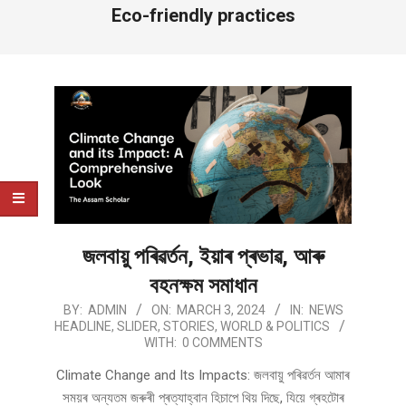
Eco-friendly practices
জলবায়ু পৰিৱৰ্তন, ইয়াৰ প্ৰভাৱ, আৰু
বহনক্ষম সমাধান
2024-
BY:
ADMIN
ON:
MARCH 3, 2024
IN:
NEWS
HEADLINE
,
SLIDER
,
STORIES
,
WORLD & POLITICS
03-
WITH:
0 COMMENTS
03
Climate Change and Its Impacts: জলবায়ু পৰিৱৰ্তন আমাৰ
সময়ৰ অন্যতম জৰুৰী প্ৰত্যাহ্বান হিচাপে থিয় দিছে, যিয়ে গ্ৰহটোৰ