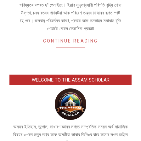
ভৱিষ্যতৰ ওপৰত ছাঁ পেলাইছে। ইয়াৰ সুদূৰপ্ৰসাৰী পৰিণতি বৃদ্ধি পোৱা
উষ্ণতা, চৰম বতৰৰ পৰিঘটনা আৰু পৰিৱেশ তন্ত্ৰৰ বিঘিনিৰ ৰূপত স্পষ্ট
হৈ পৰে। জলবায়ু পৰিৱৰ্তনৰ কাৰণ, প্ৰভাৱ আৰু সম্ভাৱ্য সমাধান বুজি
পোৱাটো কেৱল বৈজ্ঞানিক প্ৰচেষ্টা
CONTINUE READING
WELCOME TO THE ASSAM SCHOLAR
অসমৰ ইতিহাস, ভুগোল, সাধাৰণ জ্ঞানৰ লগতে সাম্প্ৰতিক সময়ৰ অৰ্থ সামাজিক
বিষয়ৰ ওপৰত নতুন তথ্য আৰু অসমীয়া ভাষাৰ ভিদিওৰ বাবে আমাৰ লগত জড়িত