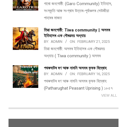
গাৰো জনগোষ্ঠী: (Garo Community) ইতিহাস,
সংস্কৃতি আৰু সংগ্ৰাম উত্তৰ-পূৰ্বাঞ্চলৰ সেউজীয়া
পাহাৰৰ মাজত
তিৱা জনগোষ্ঠী: Tiwa community || অসমৰ
ইতিহাসৰ এক গৌৰৱময় অধ্যায়
BY:
ADMIN
ON:
FEBRUARY 21, 2025
তিৱা জনগোষ্ঠী: অসমৰ ইতিহাসৰ এক গৌৰৱময়
অধ্যায় ( Tiwa community ) অসমৰ
পথ​ৰুঘাট​ৰ ৰণ আৰু নামনি অসম​ৰ কৃষক বিদ্ৰোহ​
BY:
ADMIN
ON:
FEBRUARY 16, 2025
পথ​ৰুঘাট​ৰ ৰণ আৰু নামনি অসম​ৰ কৃষক বিদ্ৰোহ​
(Patharughat Peasant Uprising ) ১৮৫৭
VIEW ALL