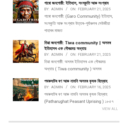
গাৰো জনগোষ্ঠী: ইতিহাস, সংস্কৃতি আৰু সংগ্ৰাম
BY:
ADMIN
ON:
FEBRUARY 21, 2025
গাৰো জনগোষ্ঠী: (Garo Community) ইতিহাস,
সংস্কৃতি আৰু সংগ্ৰাম উত্তৰ-পূৰ্বাঞ্চলৰ সেউজীয়া
পাহাৰৰ মাজত
তিৱা জনগোষ্ঠী: Tiwa community || অসমৰ
ইতিহাসৰ এক গৌৰৱময় অধ্যায়
BY:
ADMIN
ON:
FEBRUARY 21, 2025
তিৱা জনগোষ্ঠী: অসমৰ ইতিহাসৰ এক গৌৰৱময়
অধ্যায় ( Tiwa community ) অসমৰ
পথ​ৰুঘাট​ৰ ৰণ আৰু নামনি অসম​ৰ কৃষক বিদ্ৰোহ​
BY:
ADMIN
ON:
FEBRUARY 16, 2025
পথ​ৰুঘাট​ৰ ৰণ আৰু নামনি অসম​ৰ কৃষক বিদ্ৰোহ​
(Patharughat Peasant Uprising ) ১৮৫৭
VIEW ALL