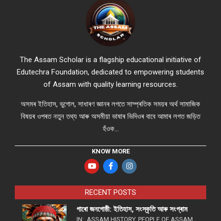
The Assam Scholar is a flagship educational initiative of
Edutechra Foundation, dedicated to empowering students
of Assam with quality learning resources.
অসমৰ ইতিহাস, ভুগোল, সাধাৰণ জ্ঞানৰ লগতে সাম্প্ৰতিক সময়ৰ অৰ্থ সামাজিক
বিষয়ৰ ওপৰত নতুন তথ্য আৰু অসমীয়া ভাষাৰ ভিদিওৰ বাবে আমাৰ লগত জড়িত
হঁওক...
KNOW MORE
RECENT POSTS
গাৰো জনগোষ্ঠী: ইতিহাস, সংস্কৃতি আৰু সংগ্ৰাম
IN:
ASSAM HISTORY
,
PEOPLE OF ASSAM
,