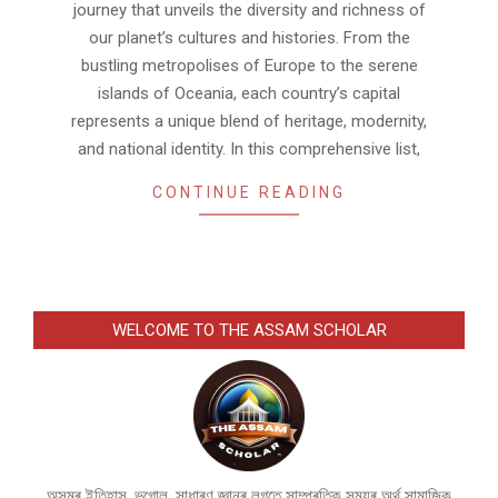
journey that unveils the diversity and richness of
our planet’s cultures and histories. From the
bustling metropolises of Europe to the serene
islands of Oceania, each country’s capital
represents a unique blend of heritage, modernity,
and national identity. In this comprehensive list,
CONTINUE READING
WELCOME TO THE ASSAM SCHOLAR
অসমৰ ইতিহাস, ভুগোল, সাধাৰণ জ্ঞানৰ লগতে সাম্প্ৰতিক সময়ৰ অৰ্থ সামাজিক