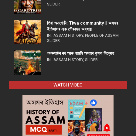
SLIDER
তিৱা জনগোষ্ঠী: Tiwa community || অসমৰ
ইতিহাসৰ এক গৌৰৱময় অধ্যায়
IN:
ASSAM HISTORY
,
PEOPLE OF ASSAM
,
SLIDER
পথ​ৰুঘাট​ৰ ৰণ আৰু নামনি অসম​ৰ কৃষক বিদ্ৰোহ​
IN:
ASSAM HISTORY
,
SLIDER
WATCH VIDEO