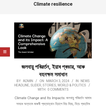
Climate resilience
জলবায়ু পৰিৱৰ্তন, ইয়াৰ প্ৰভাৱ, আৰু
বহনক্ষম সমাধান
2024-
BY:
ADMIN
ON:
MARCH 3, 2024
IN:
NEWS
HEADLINE
,
SLIDER
,
STORIES
,
WORLD & POLITICS
03-
WITH:
0 COMMENTS
03
Climate Change and Its Impacts: জলবায়ু পৰিৱৰ্তন আমাৰ
সময়ৰ অন্যতম জৰুৰী প্ৰত্যাহ্বান হিচাপে থিয় দিছে, যিয়ে গ্ৰহটোৰ