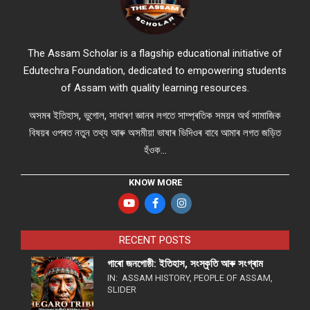
The Assam Scholar is a flagship educational initiative of
Edutechra Foundation, dedicated to empowering students
of Assam with quality learning resources.
অসমৰ ইতিহাস, ভুগোল, সাধাৰণ জ্ঞানৰ লগতে সাম্প্ৰতিক সময়ৰ অৰ্থ সামাজিক
বিষয়ৰ ওপৰত নতুন তথ্য আৰু অসমীয়া ভাষাৰ ভিদিওৰ বাবে আমাৰ লগত জড়িত
হঁওক...
KNOW MORE
RECENT POSTS
গাৰো জনগোষ্ঠী: ইতিহাস, সংস্কৃতি আৰু সংগ্ৰাম
IN:
ASSAM HISTORY
,
PEOPLE OF ASSAM
,
SLIDER