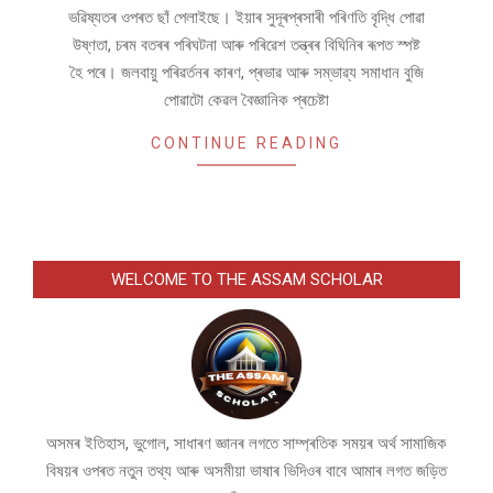
ভৱিষ্যতৰ ওপৰত ছাঁ পেলাইছে। ইয়াৰ সুদূৰপ্ৰসাৰী পৰিণতি বৃদ্ধি পোৱা
উষ্ণতা, চৰম বতৰৰ পৰিঘটনা আৰু পৰিৱেশ তন্ত্ৰৰ বিঘিনিৰ ৰূপত স্পষ্ট
হৈ পৰে। জলবায়ু পৰিৱৰ্তনৰ কাৰণ, প্ৰভাৱ আৰু সম্ভাৱ্য সমাধান বুজি
পোৱাটো কেৱল বৈজ্ঞানিক প্ৰচেষ্টা
CONTINUE READING
WELCOME TO THE ASSAM SCHOLAR
অসমৰ ইতিহাস, ভুগোল, সাধাৰণ জ্ঞানৰ লগতে সাম্প্ৰতিক সময়ৰ অৰ্থ সামাজিক
বিষয়ৰ ওপৰত নতুন তথ্য আৰু অসমীয়া ভাষাৰ ভিদিওৰ বাবে আমাৰ লগত জড়িত