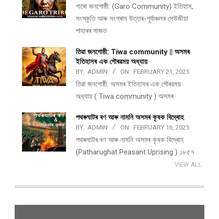
গাৰো জনগোষ্ঠী: (Garo Community) ইতিহাস,
সংস্কৃতি আৰু সংগ্ৰাম উত্তৰ-পূৰ্বাঞ্চলৰ সেউজীয়া
পাহাৰৰ মাজত
তিৱা জনগোষ্ঠী: Tiwa community || অসমৰ
ইতিহাসৰ এক গৌৰৱময় অধ্যায়
BY:
ADMIN
ON:
FEBRUARY 21, 2025
তিৱা জনগোষ্ঠী: অসমৰ ইতিহাসৰ এক গৌৰৱময়
অধ্যায় ( Tiwa community ) অসমৰ
পথ​ৰুঘাট​ৰ ৰণ আৰু নামনি অসম​ৰ কৃষক বিদ্ৰোহ​
BY:
ADMIN
ON:
FEBRUARY 16, 2025
পথ​ৰুঘাট​ৰ ৰণ আৰু নামনি অসম​ৰ কৃষক বিদ্ৰোহ​
(Patharughat Peasant Uprising ) ১৮৫৭
VIEW ALL