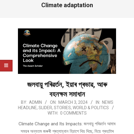
Climate adaptation
জলবায়ু পৰিৱৰ্তন, ইয়াৰ প্ৰভাৱ, আৰু
বহনক্ষম সমাধান
2024-
BY:
ADMIN
ON:
MARCH 3, 2024
IN:
NEWS
HEADLINE
,
SLIDER
,
STORIES
,
WORLD & POLITICS
03-
WITH:
0 COMMENTS
03
Climate Change and Its Impacts: জলবায়ু পৰিৱৰ্তন আমাৰ
সময়ৰ অন্যতম জৰুৰী প্ৰত্যাহ্বান হিচাপে থিয় দিছে, যিয়ে গ্ৰহটোৰ