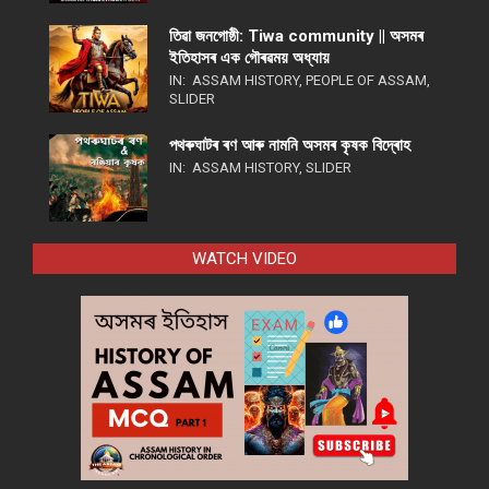
তিৱা জনগোষ্ঠী: Tiwa community || অসমৰ
ইতিহাসৰ এক গৌৰৱময় অধ্যায়
IN:
ASSAM HISTORY
,
PEOPLE OF ASSAM
,
SLIDER
পথ​ৰুঘাট​ৰ ৰণ আৰু নামনি অসম​ৰ কৃষক বিদ্ৰোহ​
IN:
ASSAM HISTORY
,
SLIDER
WATCH VIDEO