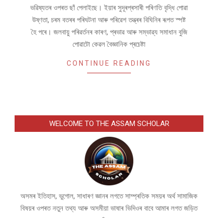
ভৱিষ্যতৰ ওপৰত ছাঁ পেলাইছে। ইয়াৰ সুদূৰপ্ৰসাৰী পৰিণতি বৃদ্ধি পোৱা
উষ্ণতা, চৰম বতৰৰ পৰিঘটনা আৰু পৰিৱেশ তন্ত্ৰৰ বিঘিনিৰ ৰূপত স্পষ্ট
হৈ পৰে। জলবায়ু পৰিৱৰ্তনৰ কাৰণ, প্ৰভাৱ আৰু সম্ভাৱ্য সমাধান বুজি
পোৱাটো কেৱল বৈজ্ঞানিক প্ৰচেষ্টা
CONTINUE READING
WELCOME TO THE ASSAM SCHOLAR
অসমৰ ইতিহাস, ভুগোল, সাধাৰণ জ্ঞানৰ লগতে সাম্প্ৰতিক সময়ৰ অৰ্থ সামাজিক
বিষয়ৰ ওপৰত নতুন তথ্য আৰু অসমীয়া ভাষাৰ ভিদিওৰ বাবে আমাৰ লগত জড়িত