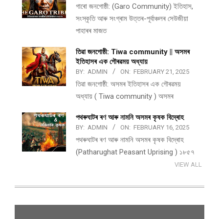
গাৰো জনগোষ্ঠী: (Garo Community) ইতিহাস,
সংস্কৃতি আৰু সংগ্ৰাম উত্তৰ-পূৰ্বাঞ্চলৰ সেউজীয়া
পাহাৰৰ মাজত
তিৱা জনগোষ্ঠী: Tiwa community || অসমৰ
ইতিহাসৰ এক গৌৰৱময় অধ্যায়
BY:
ADMIN
ON:
FEBRUARY 21, 2025
তিৱা জনগোষ্ঠী: অসমৰ ইতিহাসৰ এক গৌৰৱময়
অধ্যায় ( Tiwa community ) অসমৰ
পথ​ৰুঘাট​ৰ ৰণ আৰু নামনি অসম​ৰ কৃষক বিদ্ৰোহ​
BY:
ADMIN
ON:
FEBRUARY 16, 2025
পথ​ৰুঘাট​ৰ ৰণ আৰু নামনি অসম​ৰ কৃষক বিদ্ৰোহ​
(Patharughat Peasant Uprising ) ১৮৫৭
VIEW ALL