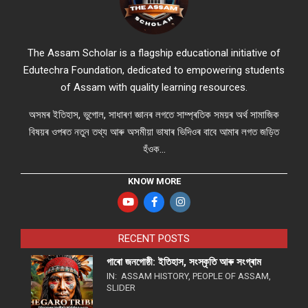
The Assam Scholar is a flagship educational initiative of
Edutechra Foundation, dedicated to empowering students
of Assam with quality learning resources.
অসমৰ ইতিহাস, ভুগোল, সাধাৰণ জ্ঞানৰ লগতে সাম্প্ৰতিক সময়ৰ অৰ্থ সামাজিক
বিষয়ৰ ওপৰত নতুন তথ্য আৰু অসমীয়া ভাষাৰ ভিদিওৰ বাবে আমাৰ লগত জড়িত
হঁওক...
KNOW MORE
RECENT POSTS
গাৰো জনগোষ্ঠী: ইতিহাস, সংস্কৃতি আৰু সংগ্ৰাম
IN:
ASSAM HISTORY
,
PEOPLE OF ASSAM
,
SLIDER