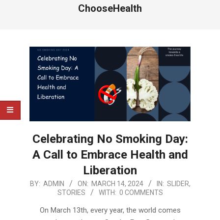
ChooseHealth
Celebrating No Smoking Day:
A Call to Embrace Health and
Liberation
2024-
BY:
ADMIN
ON:
MARCH 14, 2024
IN:
SLIDER
,
STORIES
WITH:
0 COMMENTS
03-
14
On March 13th, every year, the world comes