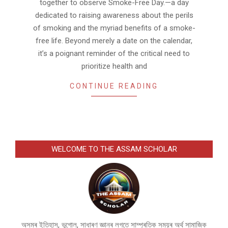
together to observe Smoke-Free Day.—a day
dedicated to raising awareness about the perils
of smoking and the myriad benefits of a smoke-
free life. Beyond merely a date on the calendar,
it’s a poignant reminder of the critical need to
prioritize health and
CONTINUE READING
WELCOME TO THE ASSAM SCHOLAR
অসমৰ ইতিহাস, ভুগোল, সাধাৰণ জ্ঞানৰ লগতে সাম্প্ৰতিক সময়ৰ অৰ্থ সামাজিক