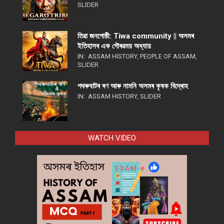
SLIDER
তিৱা জনগোষ্ঠী: Tiwa community || অসমৰ
ইতিহাসৰ এক গৌৰৱময় অধ্যায়
IN:
ASSAM HISTORY
,
PEOPLE OF ASSAM
,
SLIDER
পথ​ৰুঘাট​ৰ ৰণ আৰু নামনি অসম​ৰ কৃষক বিদ্ৰোহ​
IN:
ASSAM HISTORY
,
SLIDER
WATCH VIDEO