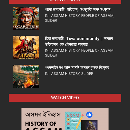
গাৰো জনগোষ্ঠী: ইতিহাস, সংস্কৃতি আৰু সংগ্ৰাম
IN:
ASSAM HISTORY
,
PEOPLE OF ASSAM
,
SLIDER
তিৱা জনগোষ্ঠী: Tiwa community || অসমৰ
ইতিহাসৰ এক গৌৰৱময় অধ্যায়
IN:
ASSAM HISTORY
,
PEOPLE OF ASSAM
,
SLIDER
পথ​ৰুঘাট​ৰ ৰণ আৰু নামনি অসম​ৰ কৃষক বিদ্ৰোহ​
IN:
ASSAM HISTORY
,
SLIDER
WATCH VIDEO