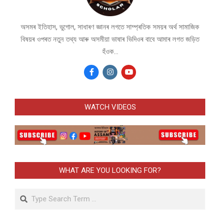
অসমৰ ইতিহাস, ভুগোল, সাধাৰণ জ্ঞানৰ লগতে সাম্প্ৰতিক সময়ৰ অৰ্থ সামাজিক
বিষয়ৰ ওপৰত নতুন তথ্য আৰু অসমীয়া ভাষাৰ ভিদিওৰ বাবে আমাৰ লগত জড়িত
হঁওক...
WATCH VIDEOS
WHAT ARE YOU LOOKING FOR?
Search