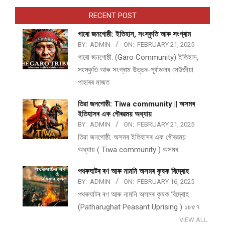
RECENT POST
গাৰো জনগোষ্ঠী: ইতিহাস, সংস্কৃতি আৰু সংগ্ৰাম
BY:
ADMIN
ON:
FEBRUARY 21, 2025
গাৰো জনগোষ্ঠী: (Garo Community) ইতিহাস,
সংস্কৃতি আৰু সংগ্ৰাম উত্তৰ-পূৰ্বাঞ্চলৰ সেউজীয়া
পাহাৰৰ মাজত
তিৱা জনগোষ্ঠী: Tiwa community || অসমৰ
ইতিহাসৰ এক গৌৰৱময় অধ্যায়
BY:
ADMIN
ON:
FEBRUARY 21, 2025
তিৱা জনগোষ্ঠী: অসমৰ ইতিহাসৰ এক গৌৰৱময়
অধ্যায় ( Tiwa community ) অসমৰ
পথ​ৰুঘাট​ৰ ৰণ আৰু নামনি অসম​ৰ কৃষক বিদ্ৰোহ​
BY:
ADMIN
ON:
FEBRUARY 16, 2025
পথ​ৰুঘাট​ৰ ৰণ আৰু নামনি অসম​ৰ কৃষক বিদ্ৰোহ​
(Patharughat Peasant Uprising ) ১৮৫৭
VIEW ALL