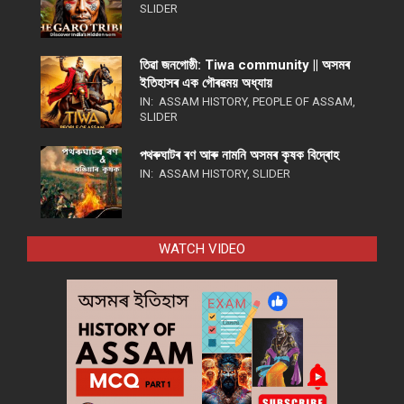
SLIDER
তিৱা জনগোষ্ঠী: Tiwa community || অসমৰ
ইতিহাসৰ এক গৌৰৱময় অধ্যায়
IN:
ASSAM HISTORY
,
PEOPLE OF ASSAM
,
SLIDER
পথ​ৰুঘাট​ৰ ৰণ আৰু নামনি অসম​ৰ কৃষক বিদ্ৰোহ​
IN:
ASSAM HISTORY
,
SLIDER
WATCH VIDEO