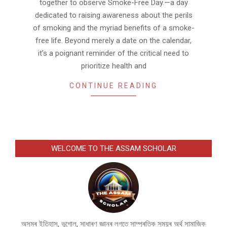
together to observe Smoke-Free Day.—a day
dedicated to raising awareness about the perils
of smoking and the myriad benefits of a smoke-
free life. Beyond merely a date on the calendar,
it’s a poignant reminder of the critical need to
prioritize health and
CONTINUE READING
WELCOME TO THE ASSAM SCHOLAR
অসমৰ ইতিহাস, ভুগোল, সাধাৰণ জ্ঞানৰ লগতে সাম্প্ৰতিক সময়ৰ অৰ্থ সামাজিক