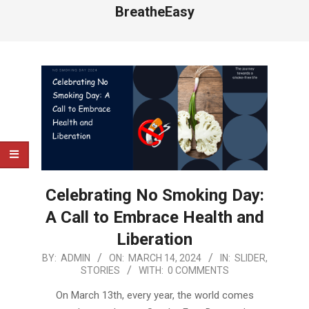
BreatheEasy
Celebrating No Smoking Day:
A Call to Embrace Health and
Liberation
2024-
BY:
ADMIN
ON:
MARCH 14, 2024
IN:
SLIDER
,
STORIES
WITH:
0 COMMENTS
03-
14
On March 13th, every year, the world comes