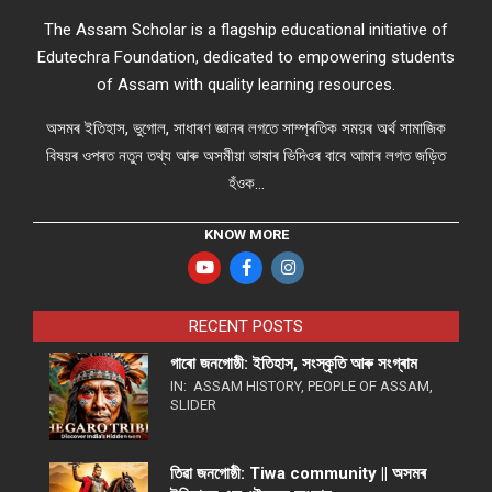
The Assam Scholar is a flagship educational initiative of
Edutechra Foundation, dedicated to empowering students
of Assam with quality learning resources.
অসমৰ ইতিহাস, ভুগোল, সাধাৰণ জ্ঞানৰ লগতে সাম্প্ৰতিক সময়ৰ অৰ্থ সামাজিক
বিষয়ৰ ওপৰত নতুন তথ্য আৰু অসমীয়া ভাষাৰ ভিদিওৰ বাবে আমাৰ লগত জড়িত
হঁওক...
KNOW MORE
RECENT POSTS
গাৰো জনগোষ্ঠী: ইতিহাস, সংস্কৃতি আৰু সংগ্ৰাম
IN:
ASSAM HISTORY
,
PEOPLE OF ASSAM
,
SLIDER
তিৱা জনগোষ্ঠী: Tiwa community || অসমৰ