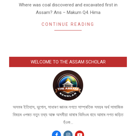
Where was coal discovered and excavated first in
Assam? Ans – Makum Q4. Hima
CONTINUE READING
WELCOME TO THE ASSAM SCHOLAR
অসমৰ ইতিহাস, ভুগোল, সাধাৰণ জ্ঞানৰ লগতে সাম্প্ৰতিক সময়ৰ অৰ্থ সামাজিক
বিষয়ৰ ওপৰত নতুন তথ্য আৰু অসমীয়া ভাষাৰ ভিদিওৰ বাবে আমাৰ লগত জড়িত
হঁওক...