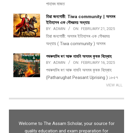
পাহাৰৰ মাজত
তিৱা জনগোষ্ঠী: Tiwa community || অসমৰ
ইতিহাসৰ এক গৌৰৱময় অধ্যায়
BY:
ADMIN
ON:
FEBRUARY 21, 2025
তিৱা জনগোষ্ঠী: অসমৰ ইতিহাসৰ এক গৌৰৱময়
অধ্যায় ( Tiwa community ) অসমৰ
পথ​ৰুঘাট​ৰ ৰণ আৰু নামনি অসম​ৰ কৃষক বিদ্ৰোহ​
BY:
ADMIN
ON:
FEBRUARY 16, 2025
পথ​ৰুঘাট​ৰ ৰণ আৰু নামনি অসম​ৰ কৃষক বিদ্ৰোহ​
(Patharughat Peasant Uprising ) ১৮৫৭
VIEW ALL
Welcome to The Assam Scholar, your source for
quality education and exam preparation for