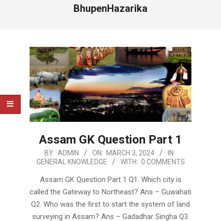
BhupenHazarika
Assam GK Question Part 1
2024-
BY:
ADMIN
ON:
MARCH 3, 2024
IN:
GENERAL KNOWLEDGE
WITH:
0 COMMENTS
03-
03
Assam GK Question Part 1 Q1. Which city is
called the Gateway to Northeast? Ans – Guwahati
Q2. Who was the first to start the system of land
surveying in Assam? Ans – Gadadhar Singha Q3.