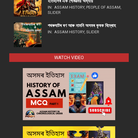
ইতিহাসৰ এক গৌৰৱময় অধ্যায়
IN:
ASSAM HISTORY
,
PEOPLE OF ASSAM
,
SLIDER
পথ​ৰুঘাট​ৰ ৰণ আৰু নামনি অসম​ৰ কৃষক বিদ্ৰোহ​
IN:
ASSAM HISTORY
,
SLIDER
WATCH VIDEO