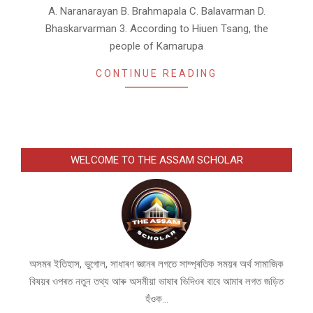
A. Naranarayan B. Brahmapala C. Balavarman D.
Bhaskarvarman 3. According to Hiuen Tsang, the
people of Kamarupa
CONTINUE READING
WELCOME TO THE ASSAM SCHOLAR
অসমৰ ইতিহাস, ভুগোল, সাধাৰণ জ্ঞানৰ লগতে সাম্প্ৰতিক সময়ৰ অৰ্থ সামাজিক
বিষয়ৰ ওপৰত নতুন তথ্য আৰু অসমীয়া ভাষাৰ ভিদিওৰ বাবে আমাৰ লগত জড়িত
হঁওক...