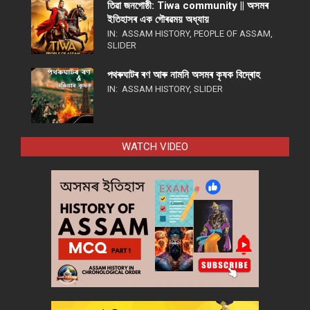
তিৱা জনগোষ্ঠী: Tiwa community || অসমৰ
ইতিহাসৰ এক গৌৰৱময় অধ্যায়
IN:
ASSAM HISTORY
,
PEOPLE OF ASSAM
,
SLIDER
পথ​ৰুঘাট​ৰ ৰণ আৰু নামনি অসম​ৰ কৃষক বিদ্ৰোহ​
IN:
ASSAM HISTORY
,
SLIDER
WATCH VIDEO