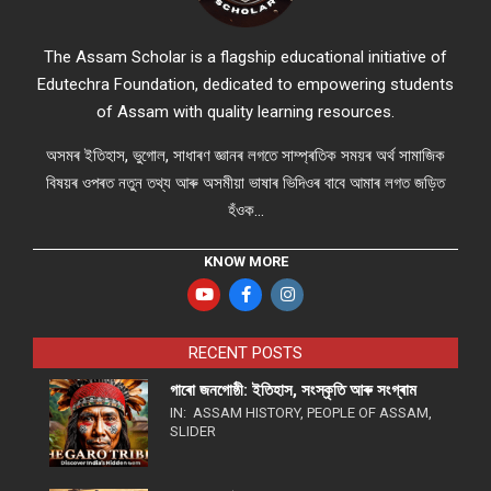
The Assam Scholar is a flagship educational initiative of
Edutechra Foundation, dedicated to empowering students
of Assam with quality learning resources.
অসমৰ ইতিহাস, ভুগোল, সাধাৰণ জ্ঞানৰ লগতে সাম্প্ৰতিক সময়ৰ অৰ্থ সামাজিক
বিষয়ৰ ওপৰত নতুন তথ্য আৰু অসমীয়া ভাষাৰ ভিদিওৰ বাবে আমাৰ লগত জড়িত
হঁওক...
KNOW MORE
RECENT POSTS
গাৰো জনগোষ্ঠী: ইতিহাস, সংস্কৃতি আৰু সংগ্ৰাম
IN:
ASSAM HISTORY
,
PEOPLE OF ASSAM
,
SLIDER