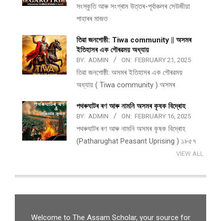
সংস্কৃতি আৰু সংগ্ৰাম উত্তৰ-পূৰ্বাঞ্চলৰ সেউজীয়া
পাহাৰৰ মাজত
তিৱা জনগোষ্ঠী: Tiwa community || অসমৰ
ইতিহাসৰ এক গৌৰৱময় অধ্যায়
BY:
ADMIN
ON:
FEBRUARY 21, 2025
তিৱা জনগোষ্ঠী: অসমৰ ইতিহাসৰ এক গৌৰৱময়
অধ্যায় ( Tiwa community ) অসমৰ
পথ​ৰুঘাট​ৰ ৰণ আৰু নামনি অসম​ৰ কৃষক বিদ্ৰোহ​
BY:
ADMIN
ON:
FEBRUARY 16, 2025
পথ​ৰুঘাট​ৰ ৰণ আৰু নামনি অসম​ৰ কৃষক বিদ্ৰোহ​
(Patharughat Peasant Uprising ) ১৮৫৭
VIEW ALL
Welcome to The Assam Scholar, your source for