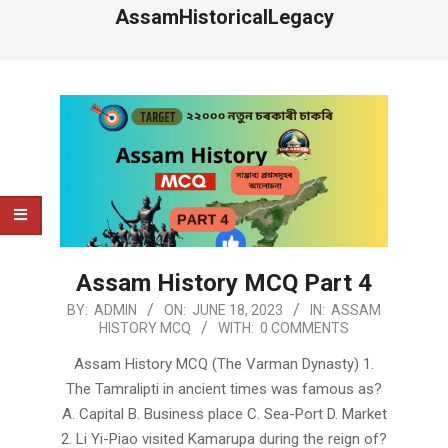
AssamHistoricalLegacy
Assam History MCQ Part 4
2023-
BY:
ADMIN
ON:
JUNE 18, 2023
IN:
ASSAM
HISTORY MCQ
WITH:
0 COMMENTS
06-
18
Assam History MCQ (The Varman Dynasty) 1.
The Tamralipti in ancient times was famous as?
A. Capital B. Business place C. Sea-Port D. Market
2. Li Yi-Piao visited Kamarupa during the reign of?