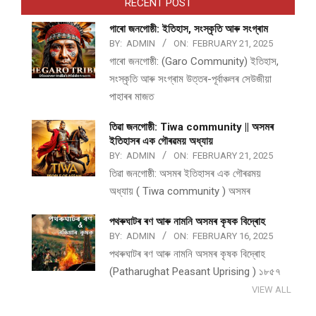
RECENT POST
গাৰো জনগোষ্ঠী: ইতিহাস, সংস্কৃতি আৰু সংগ্ৰাম
BY:
ADMIN
ON:
FEBRUARY 21, 2025
গাৰো জনগোষ্ঠী: (Garo Community) ইতিহাস,
সংস্কৃতি আৰু সংগ্ৰাম উত্তৰ-পূৰ্বাঞ্চলৰ সেউজীয়া
পাহাৰৰ মাজত
তিৱা জনগোষ্ঠী: Tiwa community || অসমৰ
ইতিহাসৰ এক গৌৰৱময় অধ্যায়
BY:
ADMIN
ON:
FEBRUARY 21, 2025
তিৱা জনগোষ্ঠী: অসমৰ ইতিহাসৰ এক গৌৰৱময়
অধ্যায় ( Tiwa community ) অসমৰ
পথ​ৰুঘাট​ৰ ৰণ আৰু নামনি অসম​ৰ কৃষক বিদ্ৰোহ​
BY:
ADMIN
ON:
FEBRUARY 16, 2025
পথ​ৰুঘাট​ৰ ৰণ আৰু নামনি অসম​ৰ কৃষক বিদ্ৰোহ​
(Patharughat Peasant Uprising ) ১৮৫৭
VIEW ALL