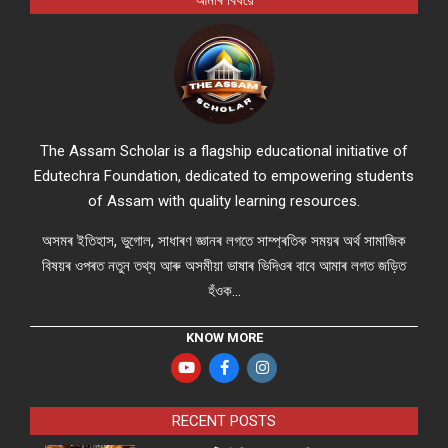
আমাৰ বিষয়ে
The Assam Scholar is a flagship educational initiative of
Edutechra Foundation, dedicated to empowering students
of Assam with quality learning resources.
অসমৰ ইতিহাস, ভুগোল, সাধাৰণ জ্ঞানৰ লগতে সাম্প্ৰতিক সময়ৰ অৰ্থ সামাজিক
বিষয়ৰ ওপৰত নতুন তথ্য আৰু অসমীয়া ভাষাৰ ভিদিওৰ বাবে আমাৰ লগত জড়িত
হঁওক...
KNOW MORE
RECENT POSTS