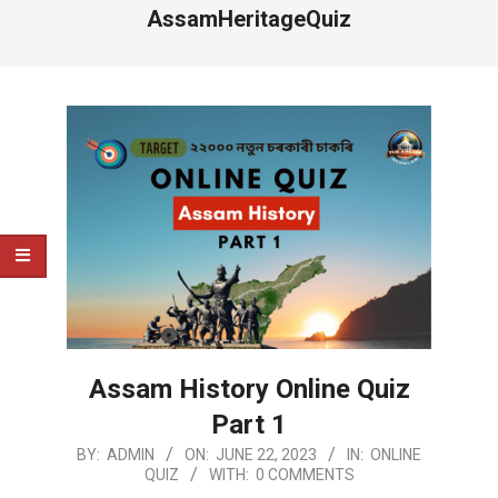
AssamHeritageQuiz
Assam History Online Quiz
Part 1
2023-
BY:
ADMIN
ON:
JUNE 22, 2023
IN:
ONLINE
QUIZ
WITH:
0 COMMENTS
06-