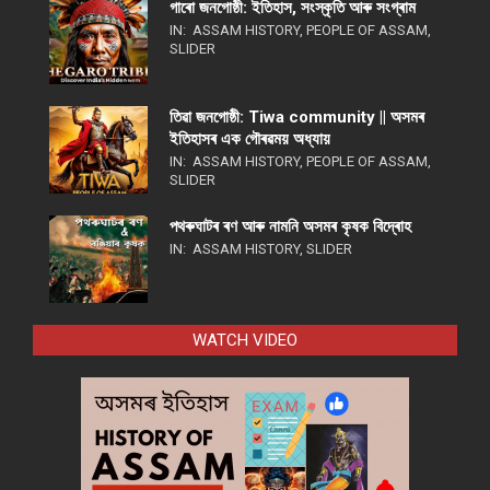
গাৰো জনগোষ্ঠী: ইতিহাস, সংস্কৃতি আৰু সংগ্ৰাম
IN:
ASSAM HISTORY
,
PEOPLE OF ASSAM
,
SLIDER
তিৱা জনগোষ্ঠী: Tiwa community || অসমৰ
ইতিহাসৰ এক গৌৰৱময় অধ্যায়
IN:
ASSAM HISTORY
,
PEOPLE OF ASSAM
,
SLIDER
পথ​ৰুঘাট​ৰ ৰণ আৰু নামনি অসম​ৰ কৃষক বিদ্ৰোহ​
IN:
ASSAM HISTORY
,
SLIDER
WATCH VIDEO