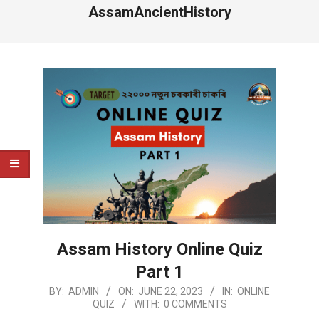
AssamAncientHistory
Assam History Online Quiz
Part 1
2023-
BY:
ADMIN
ON:
JUNE 22, 2023
IN:
ONLINE
QUIZ
WITH:
0 COMMENTS
06-