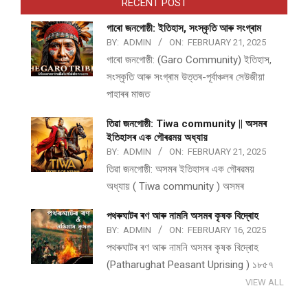
RECENT POST
গাৰো জনগোষ্ঠী: ইতিহাস, সংস্কৃতি আৰু সংগ্ৰাম
BY:
ADMIN
ON:
FEBRUARY 21, 2025
গাৰো জনগোষ্ঠী: (Garo Community) ইতিহাস,
সংস্কৃতি আৰু সংগ্ৰাম উত্তৰ-পূৰ্বাঞ্চলৰ সেউজীয়া
পাহাৰৰ মাজত
তিৱা জনগোষ্ঠী: Tiwa community || অসমৰ
ইতিহাসৰ এক গৌৰৱময় অধ্যায়
BY:
ADMIN
ON:
FEBRUARY 21, 2025
তিৱা জনগোষ্ঠী: অসমৰ ইতিহাসৰ এক গৌৰৱময়
অধ্যায় ( Tiwa community ) অসমৰ
পথ​ৰুঘাট​ৰ ৰণ আৰু নামনি অসম​ৰ কৃষক বিদ্ৰোহ​
BY:
ADMIN
ON:
FEBRUARY 16, 2025
পথ​ৰুঘাট​ৰ ৰণ আৰু নামনি অসম​ৰ কৃষক বিদ্ৰোহ​
(Patharughat Peasant Uprising ) ১৮৫৭
VIEW ALL