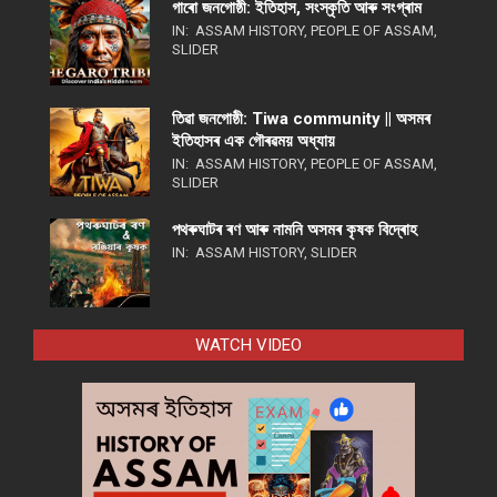
গাৰো জনগোষ্ঠী: ইতিহাস, সংস্কৃতি আৰু সংগ্ৰাম
IN:
ASSAM HISTORY
,
PEOPLE OF ASSAM
,
SLIDER
তিৱা জনগোষ্ঠী: Tiwa community || অসমৰ
ইতিহাসৰ এক গৌৰৱময় অধ্যায়
IN:
ASSAM HISTORY
,
PEOPLE OF ASSAM
,
SLIDER
পথ​ৰুঘাট​ৰ ৰণ আৰু নামনি অসম​ৰ কৃষক বিদ্ৰোহ​
IN:
ASSAM HISTORY
,
SLIDER
WATCH VIDEO