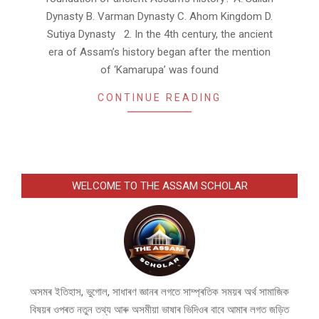
Dynasty B. Varman Dynasty C. Ahom Kingdom D.
Sutiya Dynasty 2. In the 4th century, the ancient
era of Assam’s history began after the mention
of ‘Kamarupa’ was found
CONTINUE READING
WELCOME TO THE ASSAM SCHOLAR
অসমৰ ইতিহাস, ভুগোল, সাধাৰণ জ্ঞানৰ লগতে সাম্প্ৰতিক সময়ৰ অৰ্থ সামাজিক
বিষয়ৰ ওপৰত নতুন তথ্য আৰু অসমীয়া ভাষাৰ ভিদিওৰ বাবে আমাৰ লগত জড়িত