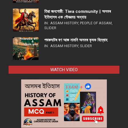
তিৱা জনগোষ্ঠী: Tiwa community || অসমৰ
ইতিহাসৰ এক গৌৰৱময় অধ্যায়
IN:
ASSAM HISTORY
,
PEOPLE OF ASSAM
,
SLIDER
পথ​ৰুঘাট​ৰ ৰণ আৰু নামনি অসম​ৰ কৃষক বিদ্ৰোহ​
IN:
ASSAM HISTORY
,
SLIDER
WATCH VIDEO