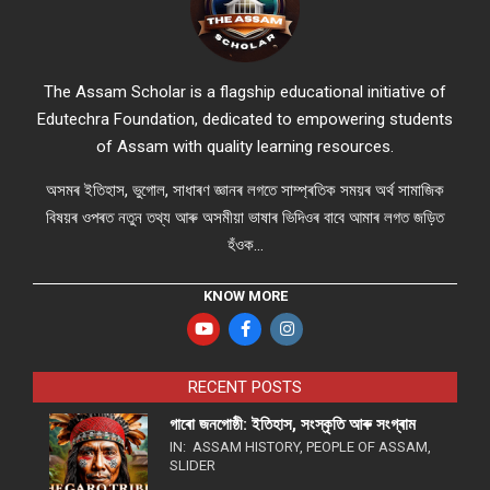
The Assam Scholar is a flagship educational initiative of
Edutechra Foundation, dedicated to empowering students
of Assam with quality learning resources.
অসমৰ ইতিহাস, ভুগোল, সাধাৰণ জ্ঞানৰ লগতে সাম্প্ৰতিক সময়ৰ অৰ্থ সামাজিক
বিষয়ৰ ওপৰত নতুন তথ্য আৰু অসমীয়া ভাষাৰ ভিদিওৰ বাবে আমাৰ লগত জড়িত
হঁওক...
KNOW MORE
RECENT POSTS
গাৰো জনগোষ্ঠী: ইতিহাস, সংস্কৃতি আৰু সংগ্ৰাম
IN:
ASSAM HISTORY
,
PEOPLE OF ASSAM
,
SLIDER