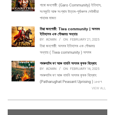
গাৰো জনগোষ্ঠী: (Garo Community) ইতিহাস,
সংস্কৃতি আৰু সংগ্ৰাম উত্তৰ-পূৰ্বাঞ্চলৰ সেউজীয়া
পাহাৰৰ মাজত
তিৱা জনগোষ্ঠী: Tiwa community || অসমৰ
ইতিহাসৰ এক গৌৰৱময় অধ্যায়
BY:
ADMIN
ON:
FEBRUARY 21, 2025
তিৱা জনগোষ্ঠী: অসমৰ ইতিহাসৰ এক গৌৰৱময়
অধ্যায় ( Tiwa community ) অসমৰ
পথ​ৰুঘাট​ৰ ৰণ আৰু নামনি অসম​ৰ কৃষক বিদ্ৰোহ​
BY:
ADMIN
ON:
FEBRUARY 16, 2025
পথ​ৰুঘাট​ৰ ৰণ আৰু নামনি অসম​ৰ কৃষক বিদ্ৰোহ​
(Patharughat Peasant Uprising ) ১৮৫৭
VIEW ALL