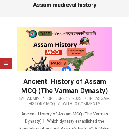
Assam medieval history
Ancient History of Assam
MCQ (The Varman Dynasty)
2023-
BY:
ADMIN
ON:
JUNE 18, 2023
IN:
ASSAM
HISTORY MCQ
WITH:
0 COMMENTS
06-
18
Ancient History of Assam MCQ (The Varman
Dynasty) 1. Which dynasty established the
foundation of ancient Assam’s history? A. Salian