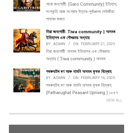
গাৰো জনগোষ্ঠী: (Garo Community) ইতিহাস,
সংস্কৃতি আৰু সংগ্ৰাম উত্তৰ-পূৰ্বাঞ্চলৰ সেউজীয়া
পাহাৰৰ মাজত
তিৱা জনগোষ্ঠী: Tiwa community || অসমৰ
ইতিহাসৰ এক গৌৰৱময় অধ্যায়
BY:
ADMIN
ON:
FEBRUARY 21, 2025
তিৱা জনগোষ্ঠী: অসমৰ ইতিহাসৰ এক গৌৰৱময়
অধ্যায় ( Tiwa community ) অসমৰ
পথ​ৰুঘাট​ৰ ৰণ আৰু নামনি অসম​ৰ কৃষক বিদ্ৰোহ​
BY:
ADMIN
ON:
FEBRUARY 16, 2025
পথ​ৰুঘাট​ৰ ৰণ আৰু নামনি অসম​ৰ কৃষক বিদ্ৰোহ​
(Patharughat Peasant Uprising ) ১৮৫৭
VIEW ALL