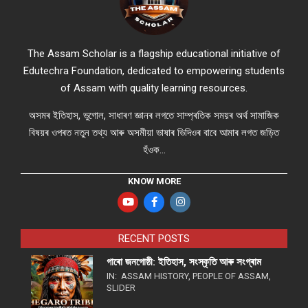
The Assam Scholar is a flagship educational initiative of
Edutechra Foundation, dedicated to empowering students
of Assam with quality learning resources.
অসমৰ ইতিহাস, ভুগোল, সাধাৰণ জ্ঞানৰ লগতে সাম্প্ৰতিক সময়ৰ অৰ্থ সামাজিক
বিষয়ৰ ওপৰত নতুন তথ্য আৰু অসমীয়া ভাষাৰ ভিদিওৰ বাবে আমাৰ লগত জড়িত
হঁওক...
KNOW MORE
RECENT POSTS
গাৰো জনগোষ্ঠী: ইতিহাস, সংস্কৃতি আৰু সংগ্ৰাম
IN:
ASSAM HISTORY
,
PEOPLE OF ASSAM
,
SLIDER