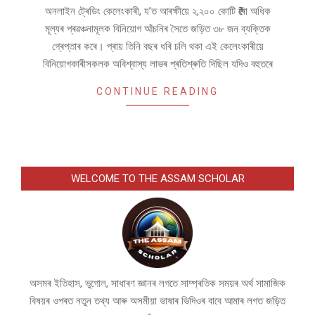
অনলাইন ট্ৰেডিং কেলেংকাৰী, য’ত আৰক্ষীয়ে ২,২০০ কোটি ₹ৰো অধিক
মূল্যৰ প্ৰৱঞ্চনামূলক বিনিয়োগ আঁচনিৰ সৈতে জড়িত ৩৮ জন ব্যক্তিক
গ্ৰেপ্তাৰ কৰে। প্ৰায় তিনি বছৰ ধৰি চলি থকা এই কেলেংকাৰীয়ে
বিনিয়োগকাৰীসকলক অবিশ্বাস্য লাভৰ প্ৰতিশ্ৰুতি দিছিল যদিও বহুতৰে
CONTINUE READING
WELCOME TO THE ASSAM SCHOLAR
অসমৰ ইতিহাস, ভুগোল, সাধাৰণ জ্ঞানৰ লগতে সাম্প্ৰতিক সময়ৰ অৰ্থ সামাজিক
বিষয়ৰ ওপৰত নতুন তথ্য আৰু অসমীয়া ভাষাৰ ভিদিওৰ বাবে আমাৰ লগত জড়িত