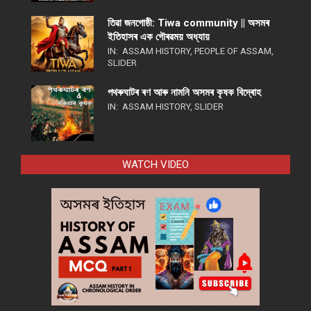
তিৱা জনগোষ্ঠী: Tiwa community || অসমৰ
ইতিহাসৰ এক গৌৰৱময় অধ্যায়
IN:
ASSAM HISTORY
,
PEOPLE OF ASSAM
,
SLIDER
পথ​ৰুঘাট​ৰ ৰণ আৰু নামনি অসম​ৰ কৃষক বিদ্ৰোহ​
IN:
ASSAM HISTORY
,
SLIDER
WATCH VIDEO