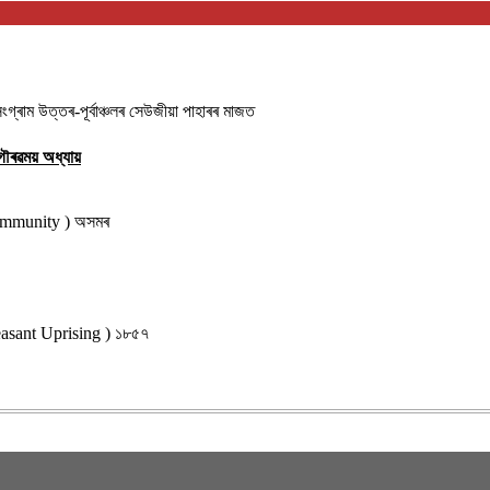
াম উত্তৰ-পূৰ্বাঞ্চলৰ সেউজীয়া পাহাৰৰ মাজত
ৌৰৱময় অধ্যায়
community ) অসমৰ
 Peasant Uprising ) ১৮৫৭