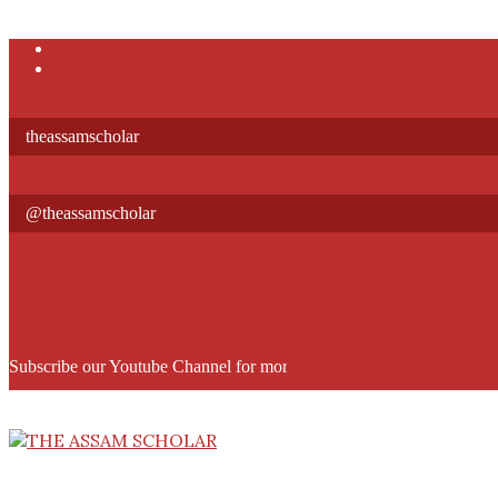
Skip
Privacy Policy
to
Home
content
theassamscholar
@theassamscholar
Subscribe our Youtube Channel for more informative videos
THE
ASSAM