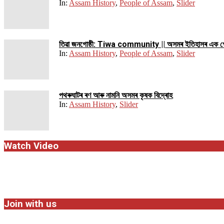
In:
Assam History
,
People of Assam
,
Slider
তিৱা জনগোষ্ঠী: Tiwa community || অসমৰ ইতিহাসৰ এক গ
In:
Assam History
,
People of Assam
,
Slider
পথ​ৰুঘাট​ৰ ৰণ আৰু নামনি অসম​ৰ কৃষক বিদ্ৰোহ​
In:
Assam History
,
Slider
Watch Video
Join with us