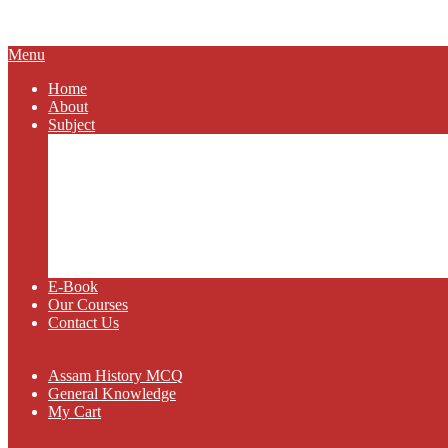
SCHOLAR
Primary
Menu
Navigation
Home
Menu
About
Subject
Assam History
General Knowledge
Assam Geography
Assam Politics
Current Affairs
Science and Technology
Class IX
Class X
E-Book
Our Courses
Contact Us
Assam History MCQ
General Knowledge
My Cart