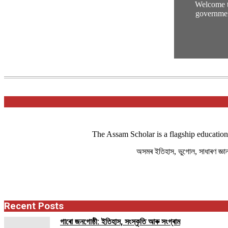
Welcome t
governmen
The Assam Scholar is a flagship education
অসমৰ ইতিহাস, ভুগোল, সাধাৰণ জ্ঞ
Recent Posts
গাৰো জনগোষ্ঠী: ইতিহাস, সংস্কৃতি আৰু সংগ্ৰাম