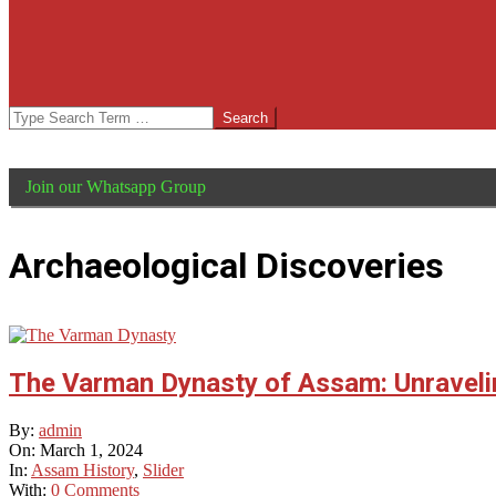
Search
Join our Whatsapp Group
Archaeological Discoveries
The Varman Dynasty of Assam: Unravelin
2024-
By:
admin
03-
On:
March 1, 2024
01
In:
Assam History
,
Slider
With:
0 Comments