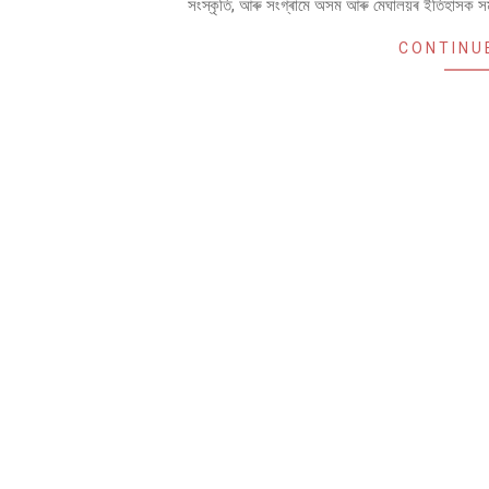
সংস্কৃতি, আৰু সংগ্ৰামে অসম আৰু মেঘালয়ৰ ইতিহাসক সম
CONTINU