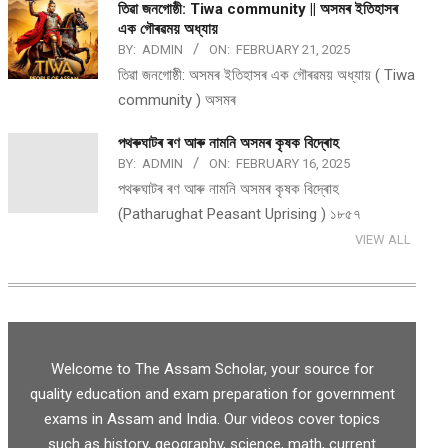
তিৱা জনগোষ্ঠী: Tiwa community || অসমৰ ইতিহাসৰ
এক গৌৰৱময় অধ্যায়
BY:
ADMIN
ON:
FEBRUARY 21, 2025
তিৱা জনগোষ্ঠী: অসমৰ ইতিহাসৰ এক গৌৰৱময় অধ্যায় ( Tiwa
community ) অসমৰ
পথ​ৰুঘাট​ৰ ৰণ আৰু নামনি অসম​ৰ কৃষক বিদ্ৰোহ​
BY:
ADMIN
ON:
FEBRUARY 16, 2025
পথ​ৰুঘাট​ৰ ৰণ আৰু নামনি অসম​ৰ কৃষক বিদ্ৰোহ​
(Patharughat Peasant Uprising ) ১৮৫৭
VIEW ALL
Welcome to The Assam Scholar, your source for
quality education and exam preparation for government
exams in Assam and India. Our videos cover topics
such as history, geography, science, math, current