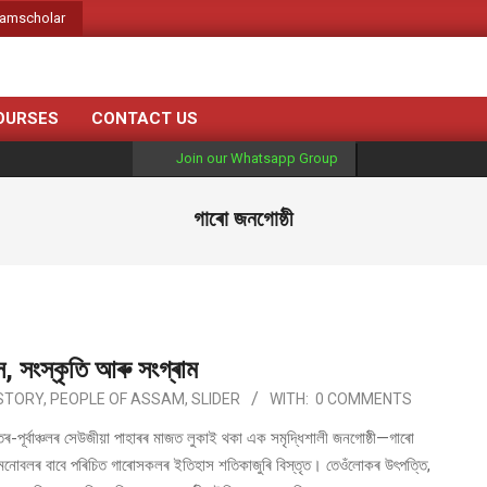
amscholar
Subscribe o
OURSES
CONTACT US
Join our Whatsapp Group
গাৰো জনগোষ্ঠী
, সংস্কৃতি আৰু সংগ্ৰাম
STORY
,
PEOPLE OF ASSAM
,
SLIDER
WITH:
0 COMMENTS
ূৰ্বাঞ্চলৰ সেউজীয়া পাহাৰৰ মাজত লুকাই থকা এক সমৃদ্ধিশালী জনগোষ্ঠী—গাৰো
োবলৰ বাবে পৰিচিত গাৰোসকলৰ ইতিহাস শতিকাজুৰি বিস্তৃত। তেওঁলোকৰ উৎপত্তি,