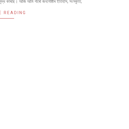
ৃদ্ধ কৰিছে। আজি আমি গাৰো জনগোষ্ঠীৰ ইতিহাস, সংস্কৃতি,
E READING