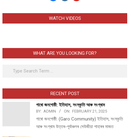
WATCH VIDEOS
WHAT ARE YOU LOOKING FOR?
Search
RECENT POST
গাৰো জনগোষ্ঠী: ইতিহাস, সংস্কৃতি আৰু সংগ্ৰাম
BY:
ADMIN
ON:
FEBRUARY 21, 2025
গাৰো জনগোষ্ঠী: (Garo Community) ইতিহাস, সংস্কৃতি
আৰু সংগ্ৰাম উত্তৰ-পূৰ্বাঞ্চলৰ সেউজীয়া পাহাৰৰ মাজত