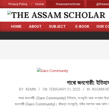
Skip
Privacy Policy
Home
theassamscholar
@theass
to
content
THE
HOME
ABOUT
SUBJECT
E-BOOK
OUR C
ASSAM
Primary
Navigation
SCHOLAR
Menu
গাৰো জনগোষ্ঠী: ইতিহাস
2025-
BY:
ADMIN
ON:
FEBRUARY 21, 2025
IN:
ASSAM HI
02-
গাৰো জনগোষ্ঠী: (Garo Community) ইতিহাস, সংস্কৃতি আৰু সংগ্ৰাম উত্তৰ-প
21
জনগোষ্ঠী (Garo Community)। জীৱন্ত সংস্কৃতি, গভীৰ পৰম্পৰা আৰু অটল মন